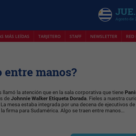
JUE.
Agosto de 
AS MÁS LEÍDAS
TARJETERO
STAFF
NEWSLETTER
RED 
o entre manos?
os llamó la atención que en la sala corporativa que tiene
Pani
as de
Johnnie Walker Etiqueta Dorada
. Fieles a nuestra cur
. La mesa estaba integrada por una decena de ejecutivos de
 la firma para Sudamérica. Algo se traen entre manos...