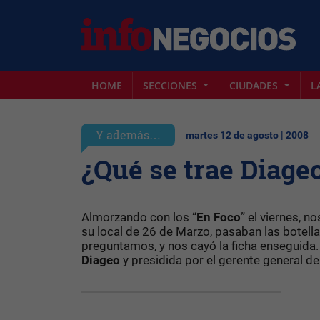
HOME
SECCIONES
CIUDADES
L
Y además…
martes 12 de agosto | 2008
¿Qué se trae Diage
Almorzando con los “
En
Foco
” el viernes, n
su local de 26 de Marzo, pasaban las botell
preguntamos, y nos cayó la ficha enseguida
Diageo
y presidida por el gerente general de