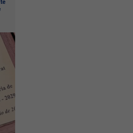
nte
e