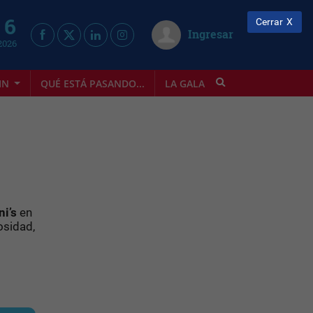
 6
Cerrar
Ingresar
2026
IN
QUÉ ESTÁ PASANDO...
LA GALA
INFOSTYLE
ni’s
en
iosidad,