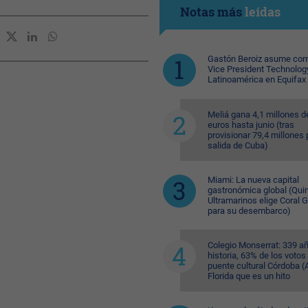
Notas más
leídas
Gastón Beroiz asume com
Vice President Technolog
Latinoamérica en Equifax
Meliá gana 4,1 millones d
euros hasta junio (tras
provisionar 79,4 millones 
salida de Cuba)
Miami: La nueva capital
gastronómica global (Quin
Ultramarinos elige Coral 
para su desembarco)
Colegio Monserrat: 339 a
historia, 63% de los votos
puente cultural Córdoba (A
Florida que es un hito