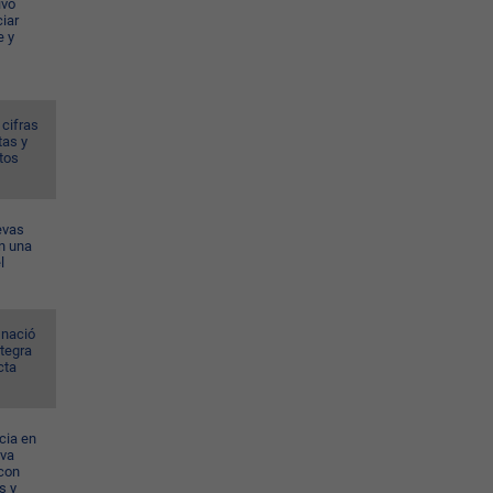
ivo
iar
e y
 cifras
tas y
tos
evas
n una
l
 nació
ntegra
cta
cia en
eva
con
s y