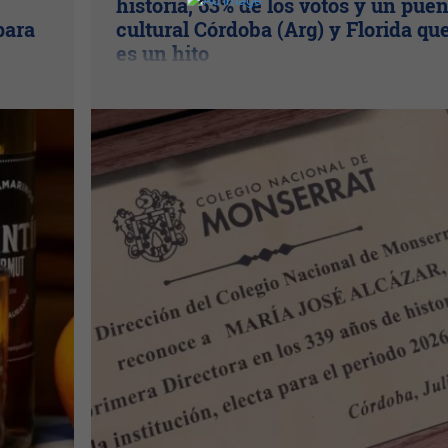
historia, 63% de los votos y un pue
para
cultural Córdoba (Arg) y Florida qu
es un hito