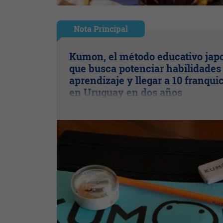
Nota Principal
Kumon, el método educativo jap
que busca potenciar habilidades
aprendizaje y llegar a 10 franqui
en Uruguay en dos años