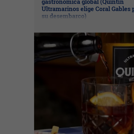
gastronómica global (Quintín
Ultramarinos elige Coral Gables 
su desembarco)