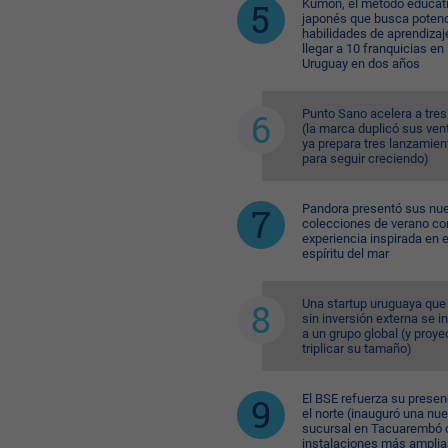
Kumon, el método educat
japonés que busca potenc
habilidades de aprendizaj
llegar a 10 franquicias en
Uruguay en dos años
Punto Sano acelera a tres
(la marca duplicó sus ven
ya prepara tres lanzamien
para seguir creciendo)
Pandora presentó sus nu
colecciones de verano co
experiencia inspirada en e
espíritu del mar
Una startup uruguaya que
sin inversión externa se i
a un grupo global (y proye
triplicar su tamaño)
El BSE refuerza su presen
el norte (inauguró una nu
sucursal en Tacuarembó 
instalaciones más amplia