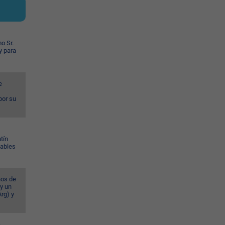
o Sr.
y para
e
por su
tín
Gables
ños de
 y un
rg) y