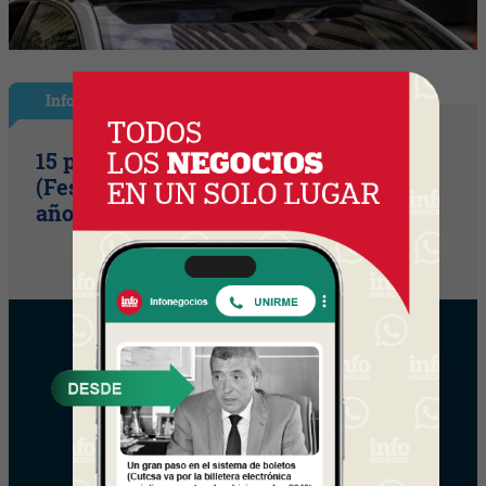
InfoShow
15 primaveras tienes que cumplir
(Festival Música de la Tierra celebra 15
años)