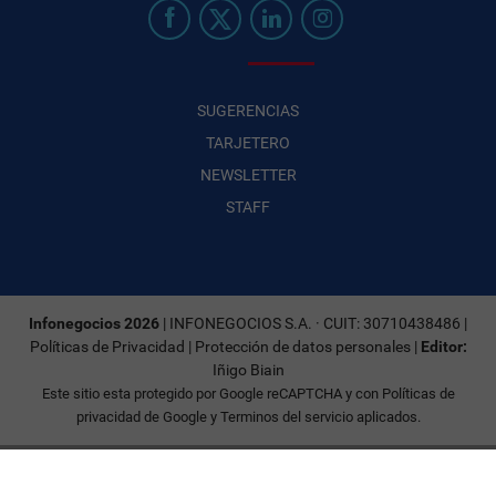
SUGERENCIAS
TARJETERO
NEWSLETTER
STAFF
Infonegocios 2026
| INFONEGOCIOS S.A. · CUIT: 30710438486 |
Políticas de Privacidad
|
Protección de datos personales
|
Editor:
Iñigo Biain
Este sitio esta protegido por Google reCAPTCHA y con
Políticas de
privacidad de Google
y
Terminos del servicio
aplicados.