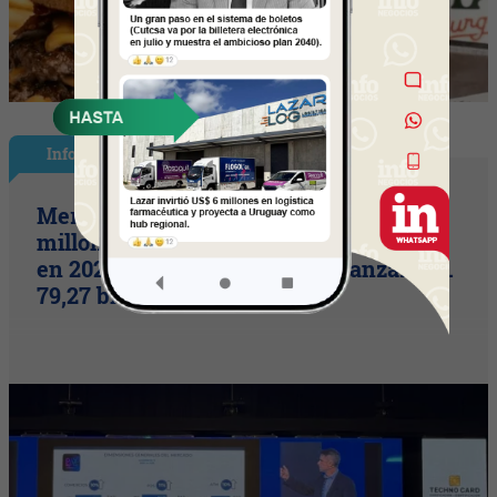
InfoNegocios en PY
Mercado de pagos proyecta 656
millones de transacciones con tarjetas
en 2026 (volumen operado alcanzaría G.
79,27 billones)