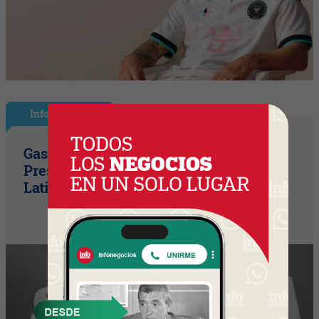
InfoGerentes
Gastón Beroiz asume como Sr. Vice
President Technology para
Latinoamérica en Equifax