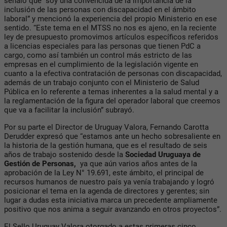
señaló que “soy una convencida de la importancia de la
inclusión de las personas con discapacidad en el ámbito
laboral” y mencionó la experiencia del propio Ministerio en ese
sentido. “Este tema en el MTSS no nos es ajeno, en la reciente
ley de presupuesto promovimos artículos específicos referidos
a licencias especiales para las personas que tienen PdC a
cargo, como así también un control más estricto de las
empresas en el cumplimiento de la legislación vigente en
cuanto a la efectiva contratación de personas con discapacidad,
además de un trabajo conjunto con el Ministerio de Salud
Pública en lo referente a temas inherentes a la salud mental y a
la reglamentación de la figura del operador laboral que creemos
que va a facilitar la inclusión” subrayó.
Por su parte el Director de Uruguay Valora, Fernando Carotta
Derudder expresó que “estamos ante un hecho sobresaliente en
la historia de la gestión humana, que es el resultado de seis
años de trabajo sostenido desde la
Sociedad Uruguaya de
Gestión de Personas,
ya que aún varios años antes de la
aprobación de la Ley N° 19.691, este ámbito, el principal de
recursos humanos de nuestro país ya venía trabajando y logró
posicionar el tema en la agenda de directores y gerentes; sin
lugar a dudas esta iniciativa marca un precedente ampliamente
positivo que nos anima a seguir avanzando en otros proyectos”.
El Sello Uruguay Valora otorgado a estas primeras cinco