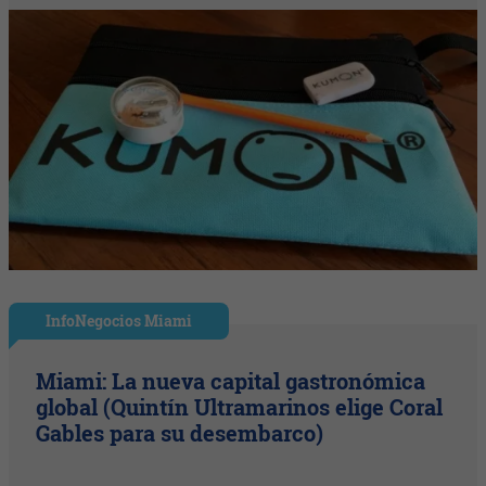
InfoNegocios Miami
Miami: La nueva capital gastronómica
global (Quintín Ultramarinos elige Coral
Gables para su desembarco)