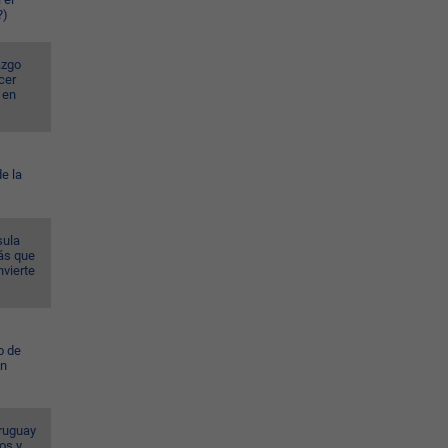
?)
azgo
cer
 en
e la
sula
ás que
nvierte
o de
ún
ruguay
os y