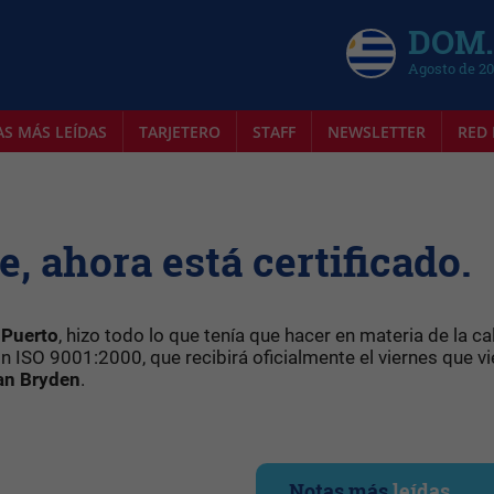
DOM.
Agosto de 2
AS MÁS LEÍDAS
TARJETERO
STAFF
NEWSLETTER
RED 
, ahora está certificado.
 Puerto
, hizo todo lo que tenía que hacer en materia de la ca
ón ISO 9001:2000, que recibirá oficialmente el viernes que vi
lan Bryden
.
Notas más
leídas