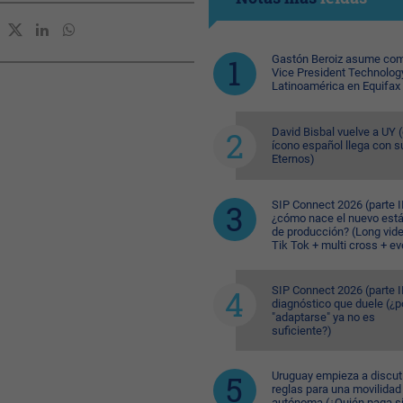
Gastón Beroiz asume com
Vice President Technolog
Latinoamérica en Equifax
David Bisbal vuelve a UY (
ícono español llega con s
Eternos)
SIP Connect 2026 (parte II
¿cómo nace el nuevo est
de producción? (Long vid
Tik Tok + multi cross + e
SIP Connect 2026 (parte II
diagnóstico que duele (¿p
"adaptarse" ya no es
suficiente?)
Uruguay empieza a discuti
reglas para una movilidad
autónoma (¿Quién paga si