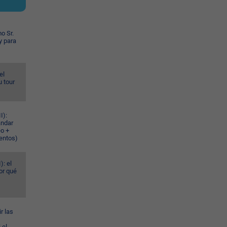
o Sr.
y para
el
u tour
I):
ándar
eo +
ventos)
): el
or qué
r las
 el