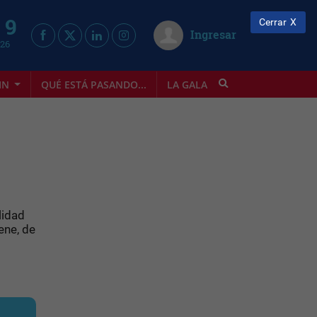
 9
Cerrar
Ingresar
026
IN
QUÉ ESTÁ PASANDO...
LA GALA
INFOSTYLE
lidad
ene, de