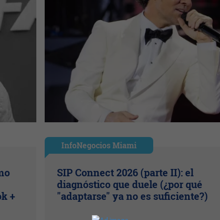
InfoNegocios Miami
ómo
SIP Connect 2026 (parte II): el
diagnóstico que duele (¿por qué
ok +
"adaptarse" ya no es suficiente?)