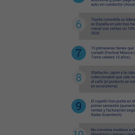
auto sin conductor choca
Toyota consolida su lider
en España en julio tras ha
crecer sus ventas un 10%
2026
15 primaveras tienes que
cumplir (Festival Música d
Tierra celebra 15 años)
Starbucks Japón y la cáp
coleccionable que vale m
el café (el producto se co
en ecosistema)
El copetín hizo punta en el
primer semestre (aument
ventas y facturación seg
Radar Scanntech)
No conviene mudarse a U
(Randstad comparó salari