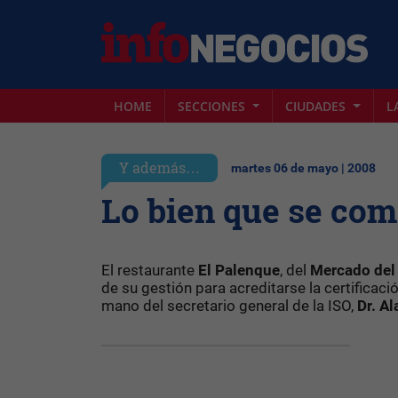
HOME
SECCIONES
CIUDADES
L
Y además…
martes 06 de mayo | 2008
Lo bien que se come
El restaurante
El Palenque
, del
Mercado del
de su gestión para acreditarse la certificaci
mano del secretario general de la ISO,
Dr. A