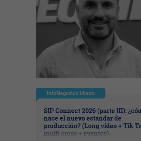
InfoNegocios Miami
SIP Connect 2026 (parte III): ¿c
nace el nuevo estándar de
producción? (Long video + Tik T
multi cross + eventos)