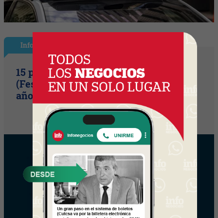
InfoShow
15 primaveras tienes que cumplir
(Festival Música de la Tierra celebra 15
años)