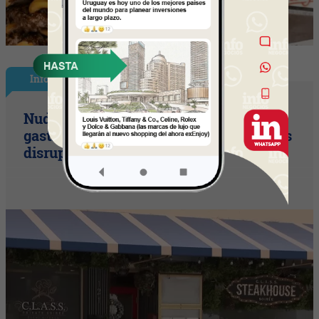
InfoNegocios Miami
Nude Dining: Miami redefine el lujo
gastronómico con la cena (nudista) más
disruptiva del año