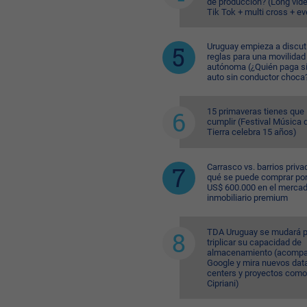
de producción? (Long vid
Tik Tok + multi cross + e
Uruguay empieza a discuti
reglas para una movilidad
autónoma (¿Quién paga si
auto sin conductor choca
15 primaveras tienes que
cumplir (Festival Música d
Tierra celebra 15 años)
Carrasco vs. barrios priva
qué se puede comprar po
US$ 600.000 en el merca
inmobiliario premium
TDA Uruguay se mudará p
triplicar su capacidad de
almacenamiento (acompa
Google y mira nuevos dat
centers y proyectos como
Cipriani)