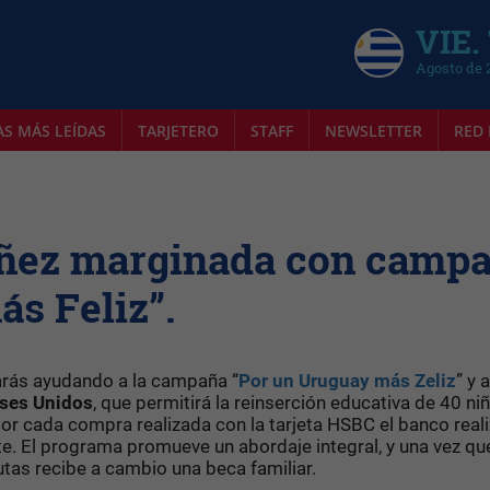
VIE.
Agosto de 
AS MÁS LEÍDAS
TARJETERO
STAFF
NEWSLETTER
RED 
iñez marginada con camp
s Feliz”.
rás ayudando a la campaña “
Por un Uruguay más Zeliz
” y a
ses Unidos
, que permitirá la reinserción educativa de 40 niñ
Por cada compra realizada con la tarjeta HSBC el banco real
nte. El programa promueve un abordaje integral, y una vez que
tas recibe a cambio una beca familiar.