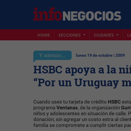
HOME
SECCIONES
CIUDADES
L
Y además…
lunes 19 de octubre | 2009
HSBC apoya a la n
“Por un Uruguay má
Cuando uses tu tarjeta de crédito
HSBC
esta
programa
Ventanas
, de la organización
Guri
niños y adolescentes en situación de calle. 
donación, sin agregar un costo extra al clie
familia se compromete a cumplir ciertas pau