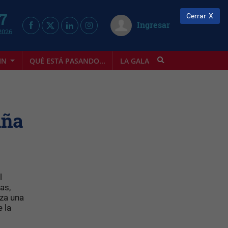
 7
Cerrar
Ingresar
2026
IN
QUÉ ESTÁ PASANDO...
LA GALA
INFOSTYLE
aña
l
as,
iza una
 la