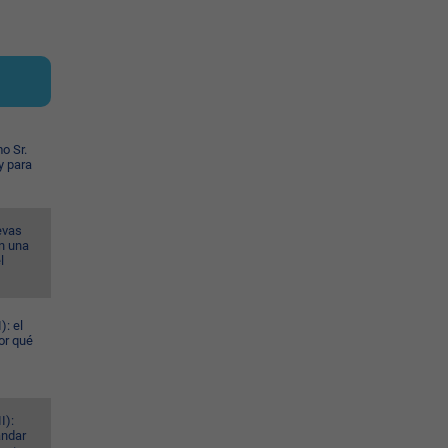
o Sr.
y para
evas
n una
l
): el
or qué
I):
ándar