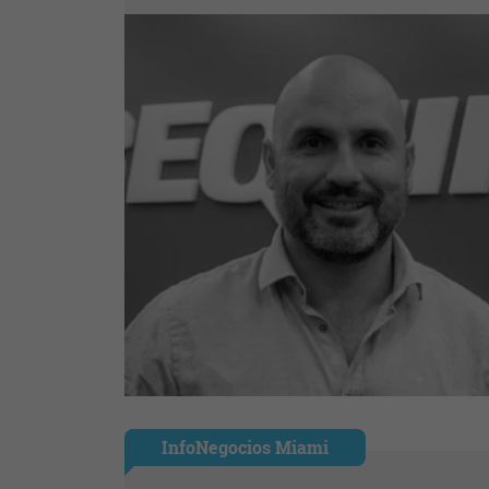
InfoNegocios Miami