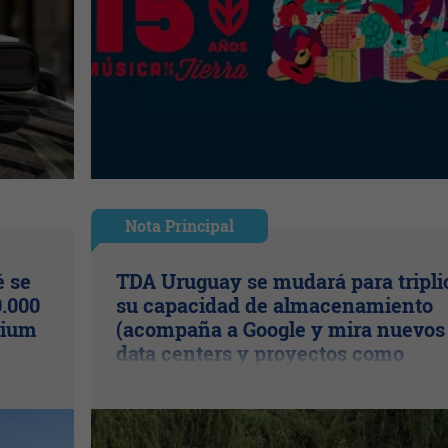
Nota Principal
é se
TDA Uruguay se mudará para tripli
.000
su capacidad de almacenamiento
mium
(acompaña a Google y mira nuevos
data centers y proyectos como
Cipriani)