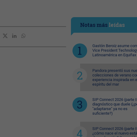
Notas más
leídas
Gastón Beroiz asume com
Vice President Technolog
Latinoamérica en Equifax
Pandora presentó sus nu
colecciones de verano co
experiencia inspirada en e
espíritu del mar
SIP Connect 2026 (parte II
diagnóstico que duele (¿p
"adaptarse" ya no es
suficiente?)
SIP Connect 2026 (parte II
¿cómo nace el nuevo est