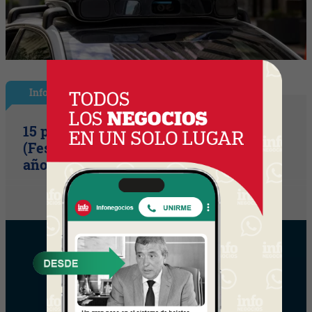
InfoShow
15 primaveras tienes que cumplir
(Festival Música de la Tierra celebra 15
años)