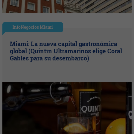
InfoNegocios Miami
Miami: La nueva capital gastronómica
global (Quintín Ultramarinos elige Coral
Gables para su desembarco)