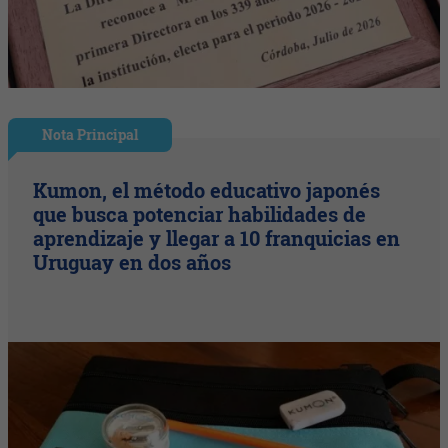
Nota Principal
Kumon, el método educativo japonés
que busca potenciar habilidades de
aprendizaje y llegar a 10 franquicias en
Uruguay en dos años