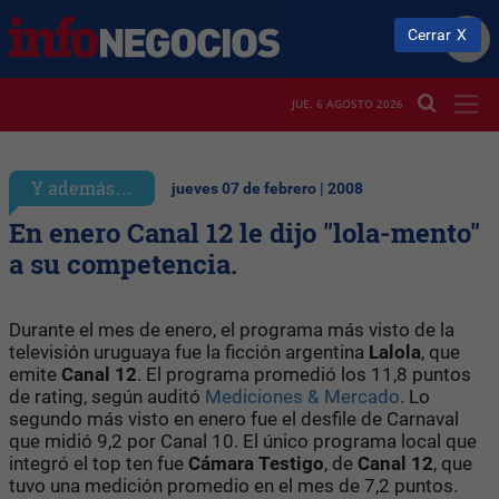
Cerrar
JUE. 6 AGOSTO 2026
Y además…
jueves 07 de febrero | 2008
En enero Canal 12 le dijo "lola-mento"
a su competencia.
Durante el mes de enero, el programa más visto de la
televisión uruguaya fue la ficción argentina
Lalola
, que
emite
Canal 12
. El programa promedió los 11,8 puntos
de rating, según auditó
Mediciones & Mercado
. Lo
segundo más visto en enero fue el desfile de Carnaval
que midió 9,2 por Canal 10. El único programa local que
integró el top ten fue
Cámara Testigo
, de
Canal 12
, que
tuvo una medición promedio en el mes de 7,2 puntos.