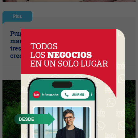
Plus
Punto Sano acelera a tres cifras (la
marca duplicó sus ventas y ya prepara
tres lanzamientos para seguir
creciendo)