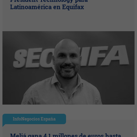
Latinoamérica en Equifax
InfoNegocios España
Meliá gana 4,1 millones de euros hasta