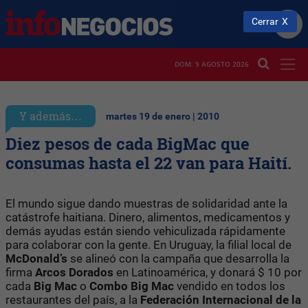
Cerrar
DOM. 9 AGOSTO 2026
Y además…
martes 19 de enero | 2010
Diez pesos de cada BigMac que
consumas hasta el 22 van para Haití.
El mundo sigue dando muestras de solidaridad ante la
catástrofe haitiana. Dinero, alimentos, medicamentos y
demás ayudas están siendo vehiculizada rápidamente
para colaborar con la gente. En Uruguay, la filial local de
McDonald’s
se alineó con la campaña que desarrolla la
firma
Arcos Dorados
en Latinoamérica, y donará $ 10 por
cada
Big Mac
o
Combo Big Mac
vendido en todos los
restaurantes del país, a la
Federación Internacional de la