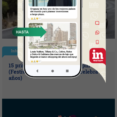
InfoShow
15 primaveras tienes que cumplir
(Festival Música de la Tierra celebra 15
años)