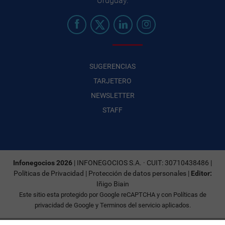
Uruguay.
SUGERENCIAS
TARJETERO
NEWSLETTER
STAFF
Infonegocios 2026
| INFONEGOCIOS S.A. · CUIT: 30710438486 |
Políticas de Privacidad
|
Protección de datos personales
|
Editor:
Iñigo Biain
Este sitio esta protegido por Google reCAPTCHA y con
Políticas de
privacidad de Google
y
Terminos del servicio
aplicados.