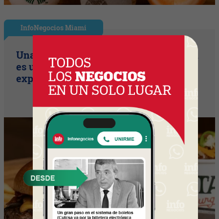
InfoNegocios Miami
Una compañía de seguros, que también
es una cadena de hamburguesería (la
expansión temática en Miami)