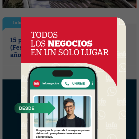
InfoShow
15 primaveras tienes que cumplir
(Festival Música de la Tierra celebra 15
años)