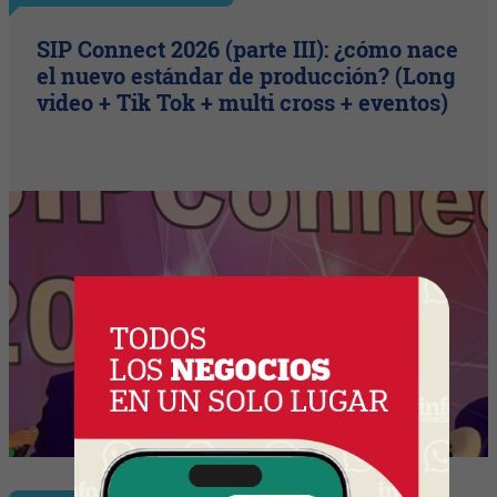
SIP Connect 2026 (parte III): ¿cómo nace
el nuevo estándar de producción? (Long
video + Tik Tok + multi cross + eventos)