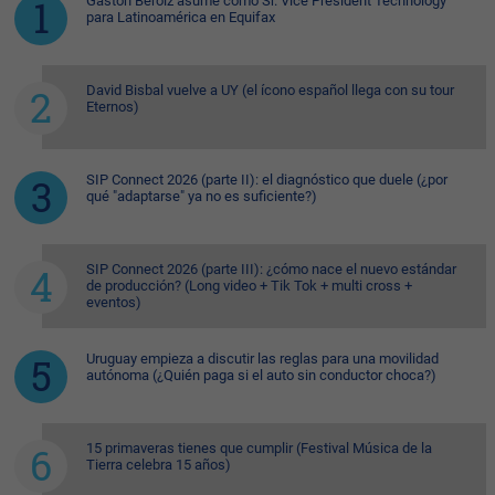
Gastón Beroiz asume como Sr. Vice President Technology
para Latinoamérica en Equifax
David Bisbal vuelve a UY (el ícono español llega con su tour
Eternos)
SIP Connect 2026 (parte II): el diagnóstico que duele (¿por
qué "adaptarse" ya no es suficiente?)
SIP Connect 2026 (parte III): ¿cómo nace el nuevo estándar
de producción? (Long video + Tik Tok + multi cross +
eventos)
Uruguay empieza a discutir las reglas para una movilidad
autónoma (¿Quién paga si el auto sin conductor choca?)
15 primaveras tienes que cumplir (Festival Música de la
Tierra celebra 15 años)