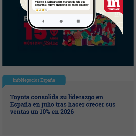
InfoNegocios España
Toyota consolida su liderazgo en
España en julio tras hacer crecer sus
ventas un 10% en 2026