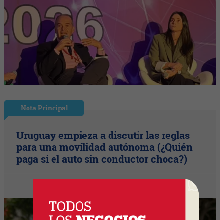
Nota Principal
Uruguay empieza a discutir las reglas
para una movilidad autónoma (¿Quién
paga si el auto sin conductor choca?)