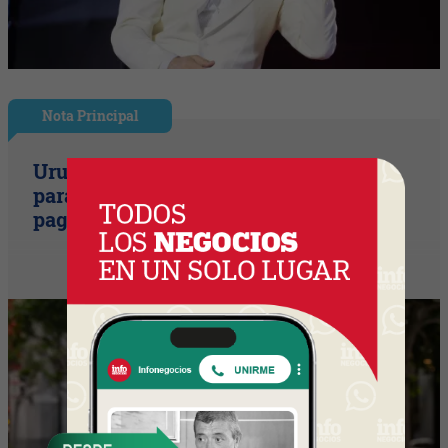
Nota Principal
Uruguay empieza a discutir las reglas
para una movilidad autónoma (¿Quién
paga si el auto sin conductor choca?)