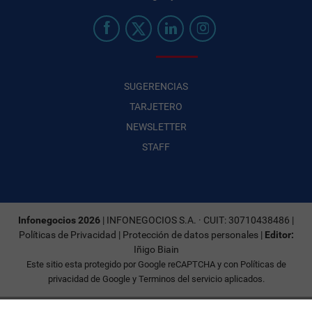
SUGERENCIAS
TARJETERO
NEWSLETTER
STAFF
Infonegocios 2026
| INFONEGOCIOS S.A. · CUIT: 30710438486 |
Políticas de Privacidad
|
Protección de datos personales
|
Editor:
Iñigo Biain
Este sitio esta protegido por Google reCAPTCHA y con
Políticas de
privacidad de Google
y
Terminos del servicio
aplicados.