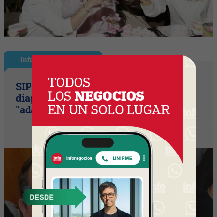
InfoNegocios Miami
SIP Connect 2026 (parte II): el
diagnóstico que duele (¿por qué
"adaptarse" ya no es suficiente?)