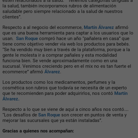
estén relacionados a la salud. “Tenemos categorías dirigidas a
la salud, también incorporamos rubros de alimentación
saludable pero siempre relacionado a la salud de nuestros
clientes”.
Respecto a al negocio del ecommerce,
Martín Álvarez
afirmó
que es una buena herramienta para captar a los usuarios que lo
usan.
San Roque
compró hace un año “pañalera en casa” que
tiene como objetivo vender vía web los productos para bebés.
“Se ha vendido muy bien a través de la plataforma, porque a la
gente le molesta ir a comprar pañales y esta modalidad
funciona bien. Se vende aproximadamente como en una
sucursal. Venimos creciendo pero en el mix no es tan fuerte el
ecommerce” afirmó
Álvarez
.
Los productos como los medicamentos, perfumes y la
cosmética son rubros que todavía se necesita de un experto
que te recomienden para poder adquirirlos, nos contó
Martín
Álvarez.
Respecto a lo que se viene de aquí a cinco años nos contó…
“Los desafíos de
San Roque
son crecer en puntos de venta y
mejorar las sucursales que ya están instaladas”.
Gracias a quienes nos acompañan: