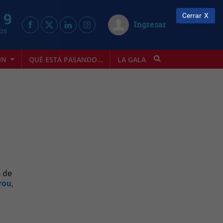
 9
Cerrar
Ingresar
026
IN
QUÉ ESTÁ PASANDO...
LA GALA
INFOSTYLE
n de
rou
,