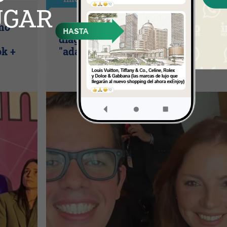
ómo
SIP Connect 2026 (parte II): el
diagnóstico que duele (¿por qué
ok +
"adaptarse" ya no es suficiente?)