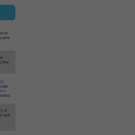
o Sr.
y para
el
u tour
I):
ándar
eo +
ventos)
): el
or qué