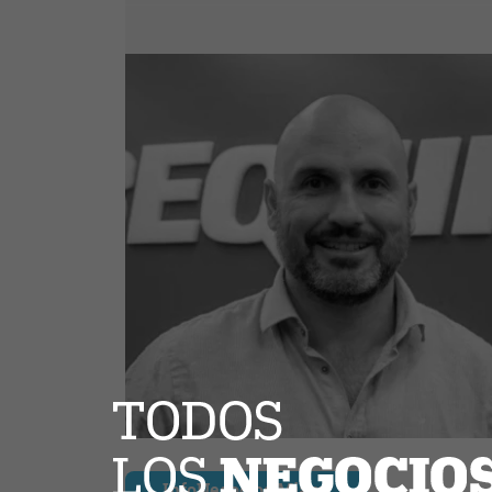
InfoNegocios Miami