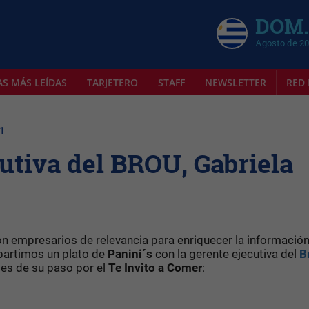
DOM.
Agosto de 2
AS MÁS LEÍDAS
TARJETERO
STAFF
NEWSLETTER
RED 
21
cutiva del BROU, Gabriela
 empresarios de relevancia para enriquecer la informació
partimos un plato de
Panini´s
con la gerente ejecutiva del
B
es de su paso por el
Te Invito a Comer
: