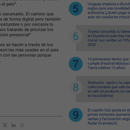
el país”.
Uruguay empieza a discuti
reglas para una movilidad
autónoma (¿Quién paga si
us sucursales. El camino que
auto sin conductor choca
os de forma digital pero también
costumbre o por cercanía lo
s tratando de priorizar los
Toyota consolida su lider
ción presencial”
en España en julio tras ha
crecer sus ventas un 10%
es se hacen a través de los
2026
 son las más usadas en el país.
ón con las personas porque
15 primaveras tienes que
.
cumplir (Festival Música d
Tierra celebra 15 años)
Starbucks Japón y la cáp
coleccionable que vale m
el café (el producto se co
en ecosistema)
El copetín hizo punta en el
primer semestre (aument
ventas y facturación seg
Radar Scanntech)