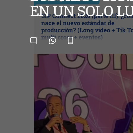
SIP Connect 2026 (parte III): ¿c
nace el nuevo estándar de
producción? (Long video + Tik T
multi cross + eventos)