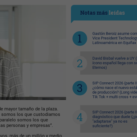
Notas más
leídas
Gastón Beroiz asume com
Vice President Technolog
Latinoamérica en Equifax
David Bisbal vuelve a UY (
ícono español llega con s
Eternos)
SIP Connect 2026 (parte II
¿cómo nace el nuevo est
de producción? (Long vid
Tik Tok + multi cross + e
de mayor tamaño de la plaza.
SIP Connect 2026 (parte II
 y somos los que custodiamos
diagnóstico que duele (¿p
 paralelo somos los que
"adaptarse" ya no es
las personas y empresas”.
suficiente?)
ivos, más de un millón y medio