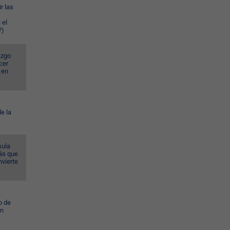
r las
 el
?)
azgo
cer
 en
e la
sula
ás que
nvierte
o de
ún