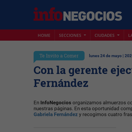
HOME
SECCIONES
CIUDADES
L
Te Invito a Comer
lunes 24 de mayo | 20
Con la gerente eje
Fernández
En
InfoNegocios
organizamos almuerzos con
nuestras páginas. En esta oportunidad com
Gabriela Fernández
y recogimos cuatro fras