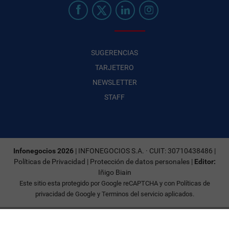
SUGERENCIAS
TARJETERO
NEWSLETTER
STAFF
Infonegocios 2026
| INFONEGOCIOS S.A. · CUIT: 30710438486 |
Políticas de Privacidad
|
Protección de datos personales
|
Editor:
Iñigo Biain
Este sitio esta protegido por Google reCAPTCHA y con
Políticas de
privacidad de Google
y
Terminos del servicio
aplicados.