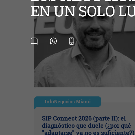
InfoNegocios Miami
SIP Connect 2026 (parte II): el
diagnóstico que duele (¿por qué
"adaptarse" ya no es suficiente?)