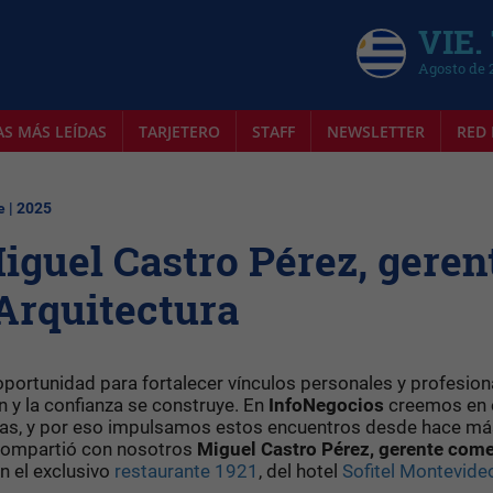
VIE.
Agosto de 
AS MÁS LEÍDAS
TARJETERO
STAFF
NEWSLETTER
RED 
e | 2025
guel Castro Pérez, geren
 Arquitectura
oportunidad para fortalecer vínculos personales y profesion
n y la confianza se construye. En
InfoNegocios
creemos en 
sas, y por eso impulsamos estos encuentros desde hace má
compartió con nosotros
Miguel Castro Pérez, gerente come
n el exclusivo
restaurante 1921
, del hotel
Sofitel Montevide