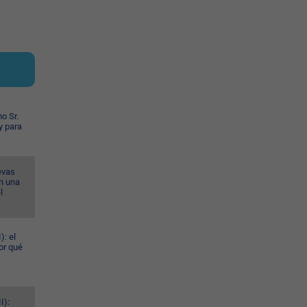
o Sr.
y para
evas
n una
l
): el
or qué
I):