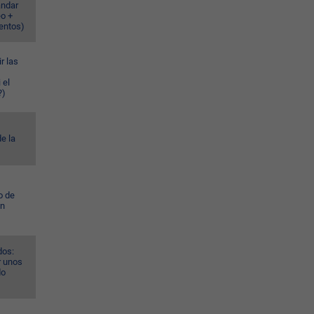
ándar
eo +
ventos)
r las
 el
?)
e la
o de
ún
dos:
r unos
do