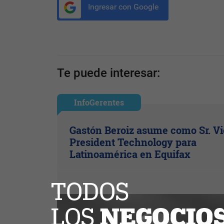
Ingresar con Google
Te puede interesar:
InfoGerentes
Gastón Beroiz asume como Sr. V
President Technology para
Latinoamérica en Equifax