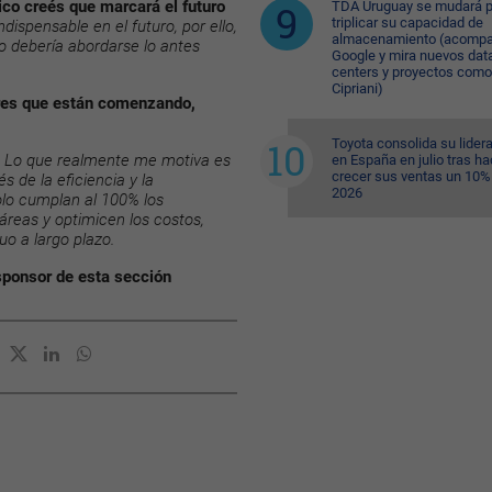
co creés que marcará el futuro
TDA Uruguay se mudará p
triplicar su capacidad de
indispensable en el futuro, por ello,
almacenamiento (acompa
o debería abordarse lo antes
Google y mira nuevos dat
centers y proyectos como
Cipriani)
ores que están comenzando,
Toyota consolida su lider
Lo que realmente me motiva es
en España en julio tras ha
crecer sus ventas un 10%
és de la eficiencia y la
2026
olo cumplan al 100% los
áreas y optimicen los costos,
uo a largo plazo.
sponsor de esta sección