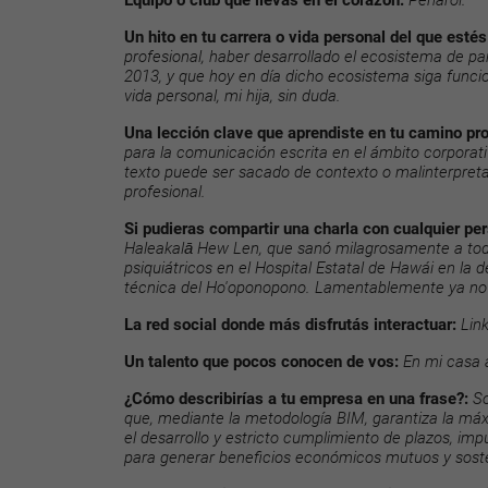
Equipo o club que llevás en el corazón:
Peñarol.
Un hito en tu carrera o vida personal del que estés
profesional, haber desarrollado el ecosistema de p
2013, y que hoy en día dicho ecosistema siga funci
vida personal, mi hija, sin duda.
Una lección clave que aprendiste en tu camino pro
para la comunicación escrita en el ámbito corporati
texto puede ser sacado de contexto o malinterpreta
profesional.
Si pudieras compartir una charla con cualquier per
Haleakalā Hew Len, que sanó milagrosamente a tod
psiquiátricos en el Hospital Estatal de Hawái en la 
técnica del Ho'oponopono. Lamentablemente ya no 
La red social donde más disfrutás interactuar:
Lin
Un talento que pocos conocen de vos:
En mi casa 
¿Cómo describirías a tu empresa en una frase?:
So
que, mediante la metodología BIM, garantiza la máx
el desarrollo y estricto cumplimiento de plazos, im
para generar beneficios económicos mutuos y soste