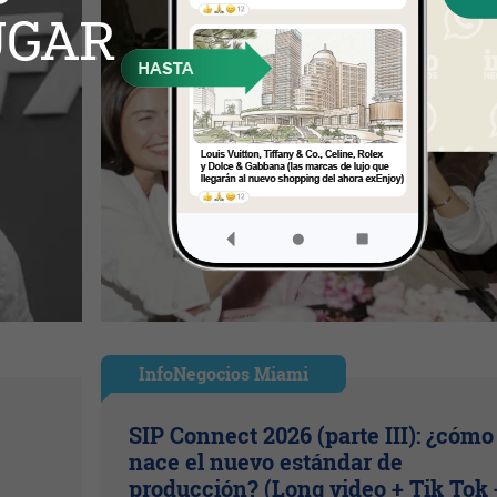
InfoNegocios Miami
SIP Connect 2026 (parte III): ¿cómo
nace el nuevo estándar de
producción? (Long video + Tik Tok 