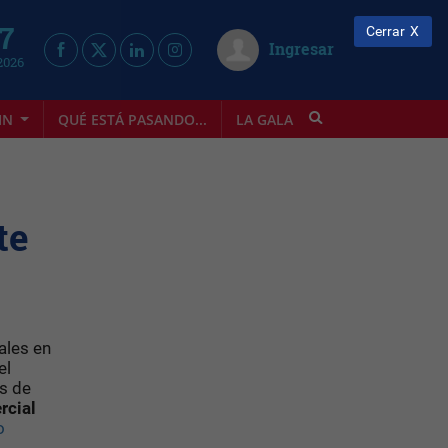
 7
Cerrar
Ingresar
2026
IN
QUÉ ESTÁ PASANDO...
LA GALA
INFOSTYLE
te
ales en
el
s de
rcial
o