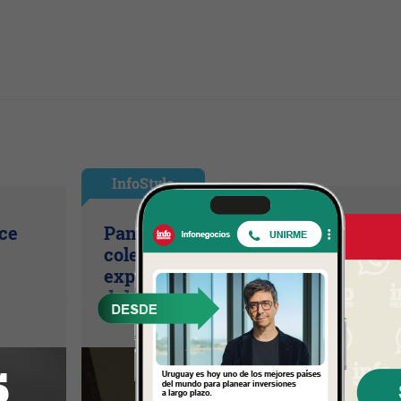
InfoStyle
ice
Pandora presentó sus nuevas
colecciones de verano con una
experiencia inspirada en el espírit
del mar