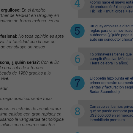
¿cómo nace el nuevo est
de producción? (Long vid
 orgulloso:
En el ámbito
Tik Tok + multi cross + e
artner de RedHat en Uruguay en
onando de forma exitosa. En mi
Uruguay empieza a discuti
reglas para una movilidad
autónoma (¿Quién paga si
fesional:
No toda opinión es apta
auto sin conductor choca
vo. La facilidad con la que un
do constituye un riesgo
15 primaveras tienes que
cumplir (Festival Música d
sona, ¿ quién sería?:
Con el Dr.
Tierra celebra 15 años)
a una sala de internos
década de 1980 gracias a la
vive.
El copetín hizo punta en el
primer semestre (aument
ventas y facturación seg
kedIn.
Radar Scanntech)
arreglo prácticamente todo.
Carrasco vs. barrios priva
mos un estudio de arquitectura
qué se puede comprar po
ima calidad con gran rapidez en
US$ 600.000 en el merca
pulsando la vanguardia tecnológica
inmobiliario premium
nibles con nuestros clientes.