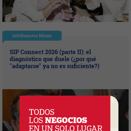
InfoNegocios Miami
SIP Connect 2026 (parte II): el
diagnóstico que duele (¿por qué
"adaptarse" ya no es suficiente?)