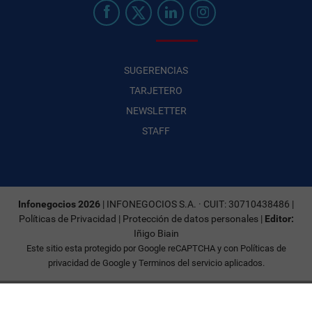
SUGERENCIAS
TARJETERO
NEWSLETTER
STAFF
Infonegocios 2026
| INFONEGOCIOS S.A. · CUIT: 30710438486 |
Políticas de Privacidad
|
Protección de datos personales
|
Editor:
Iñigo Biain
Este sitio esta protegido por Google reCAPTCHA y con
Políticas de
privacidad de Google
y
Terminos del servicio
aplicados.