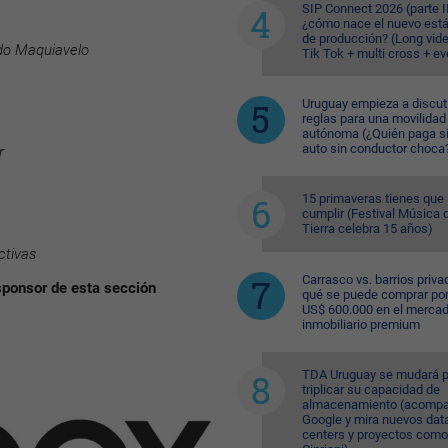
SIP Connect 2026 (parte II
¿cómo nace el nuevo est
de producción? (Long vid
ndo Maquiavelo
Tik Tok + multi cross + e
Uruguay empieza a discuti
reglas para una movilidad
autónoma (¿Quién paga si
auto sin conductor choca
r
15 primaveras tienes que
cumplir (Festival Música d
Tierra celebra 15 años)
tivas
Carrasco vs. barrios priva
sponsor de esta sección
qué se puede comprar po
US$ 600.000 en el merca
inmobiliario premium
TDA Uruguay se mudará p
triplicar su capacidad de
almacenamiento (acompa
Google y mira nuevos dat
centers y proyectos como