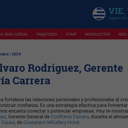
VIE.
Agosto de 
AS MÁS LEÍDAS
TARJETERO
STAFF
NEWSLETTER
RED 
mbre | 2024
varo Rodriguez, Gerente
ría Carrera
fortalece las relaciones personales y profesionales al cre
nstruir confianza. Es una estrategia efectiva para fomentar
nos encanta conectar y potenciar empresas. Hoy te mostr
uez
, Gerente General de
Confitería Carrera
, durante el almue
e
Cauce
, de
Costanero MGallery Hotel
.