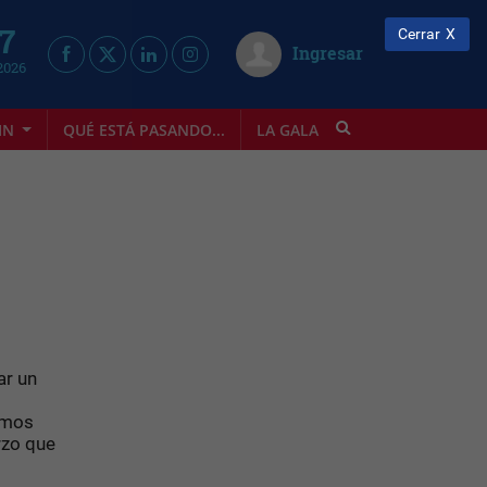
 7
Cerrar
Ingresar
2026
IN
QUÉ ESTÁ PASANDO...
LA GALA
INFOSTYLE
ar un
amos
rzo que