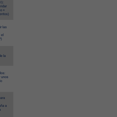
I):
ándar
eo +
ventos)
r las
 el
?)
e la
dos:
r unos
do
ara
ña a
a