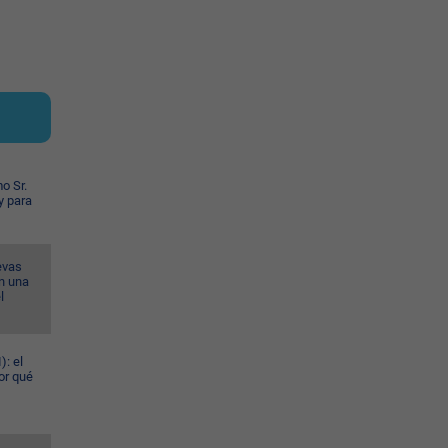
o Sr.
y para
evas
n una
l
): el
or qué