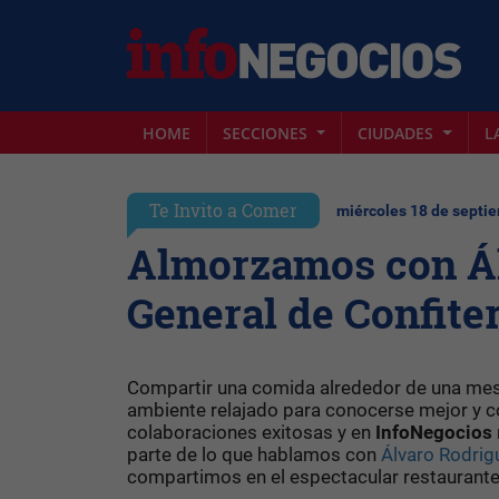
HOME
SECCIONES
CIUDADES
L
Te Invito a Comer
miércoles 18 de septie
Almorzamos con Ál
General de Confite
Compartir una comida alrededor de una mesa 
ambiente relajado para conocerse mejor y co
colaboraciones exitosas y en
InfoNegocios
parte de lo que hablamos con
Álvaro Rodrig
compartimos en el espectacular restaurant