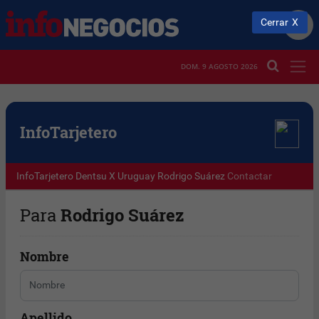
Cerrar
DOM. 9 AGOSTO 2026
Info
Tarjetero
InfoTarjetero
Dentsu X Uruguay
Rodrigo Suárez
Contactar
Para
Rodrigo Suárez
Nombre
Apellido