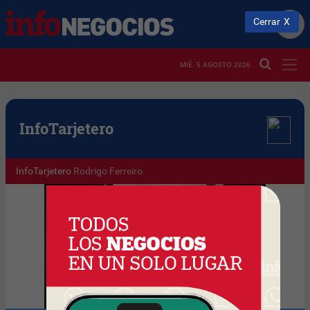
Cerrar
MIÉ. 5 AGOSTO 2026
Info
Tarjetero
InfoTarjetero
Rodrigo Ferreiro