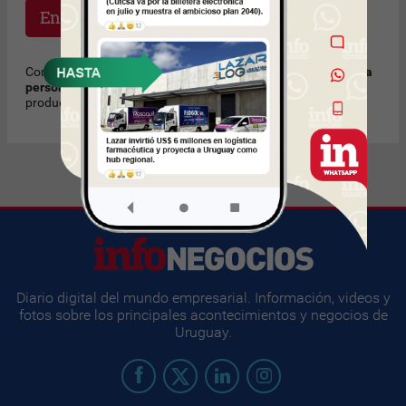
Enviar
Como regla de cortesía, recomendamos
no enviar mensajes a
personas que no conoce
solicitando trabajo u ofreciendo
productos o servicios no solicitados. Muchas Gracias.
Diario digital del mundo empresarial. Información, videos y
fotos sobre los principales acontecimientos y negocios de
Uruguay.