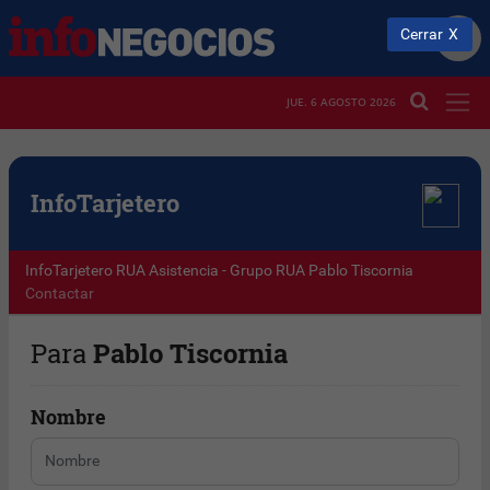
Cerrar
JUE. 6 AGOSTO 2026
Info
Tarjetero
InfoTarjetero
RUA Asistencia - Grupo RUA
Pablo Tiscornia
Contactar
Para
Pablo Tiscornia
Nombre