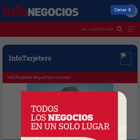
Cerrar
JUE. 6 AGOSTO 2026
Info
Tarjetero
InfoTarjetero
Miguel San German