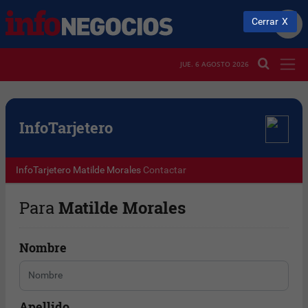
Cerrar
JUE. 6 AGOSTO 2026
Info
Tarjetero
InfoTarjetero
Matilde Morales
Contactar
Para
Matilde Morales
Nombre
Apellido