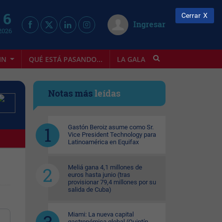
 6
Cerrar
Ingresar
2026
IN
QUÉ ESTÁ PASANDO...
LA GALA
INFOSTYLE
Notas más
leídas
Gastón Beroiz asume como Sr.
Vice President Technology para
Latinoamérica en Equifax
Meliá gana 4,1 millones de
euros hasta junio (tras
provisionar 79,4 millones por su
salida de Cuba)
Miami: La nueva capital
gastronómica global (Quintín