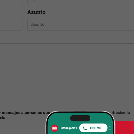
Asunto
r mensajes a personas que no conoce
solicitando trabajo u ofreciendo
cias.