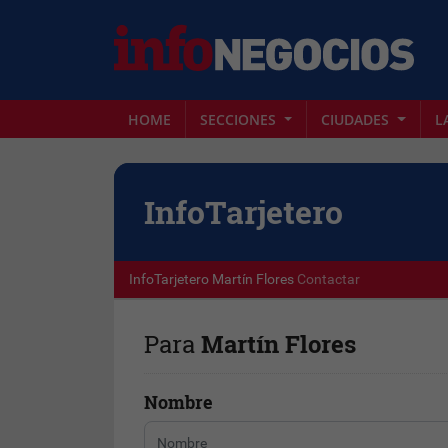
HOME
SECCIONES
CIUDADES
L
Info
Tarjetero
InfoTarjetero
Martín Flores
Contactar
Para
Martín Flores
Nombre