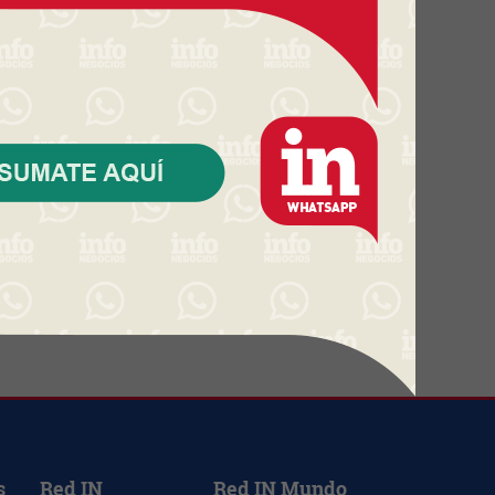
Una startup uruguaya que nació
sin inversión externa se integra
a un grupo global (y proyecta
triplicar su tamaño)
El BSE refuerza su presencia en
el norte (inauguró una nueva
sucursal en Tacuarembó con
instalaciones más amplias y
modernas)
El agro rompió un récord
histórico de inversión promovida
en 2025 (aunque HIF volvió a
cambiar todas las estadísticas)
s
Red IN
Red IN Mundo