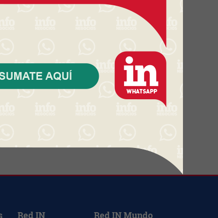
Una startup uruguaya que nació
sin inversión externa se integra
a un grupo global (y proyecta
triplicar su tamaño)
El agro rompió un récord
histórico de inversión promovida
en 2025 (aunque HIF volvió a
cambiar todas las estadísticas)
El BSE refuerza su presencia en
el norte (inauguró una nueva
sucursal en Tacuarembó con
instalaciones más amplias y
modernas)
s
Red IN
Red IN Mundo