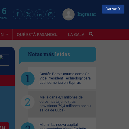
 6
Cerrar
Ingresar
2026
IN
QUÉ ESTÁ PASANDO...
LA GALA
INFOSTYLE
Notas más
leídas
Gastón Beroiz asume como Sr.
Vice President Technology para
Latinoamérica en Equifax
Meliá gana 4,1 millones de
euros hasta junio (tras
provisionar 79,4 millones por su
salida de Cuba)
Miami: La nueva capital
tar
gastronómica global (Quintín