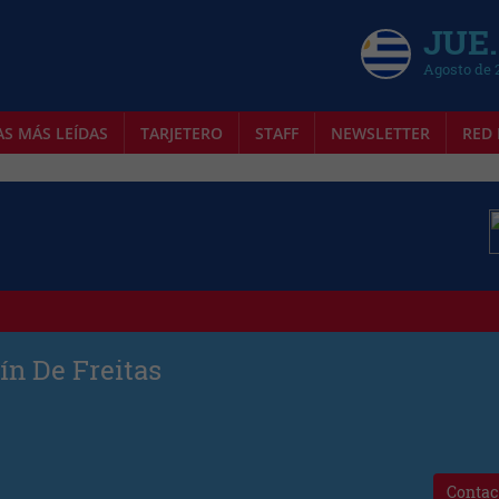
JUE.
Agosto de 
AS MÁS LEÍDAS
TARJETERO
STAFF
NEWSLETTER
RED 
ín De Freitas
Contac