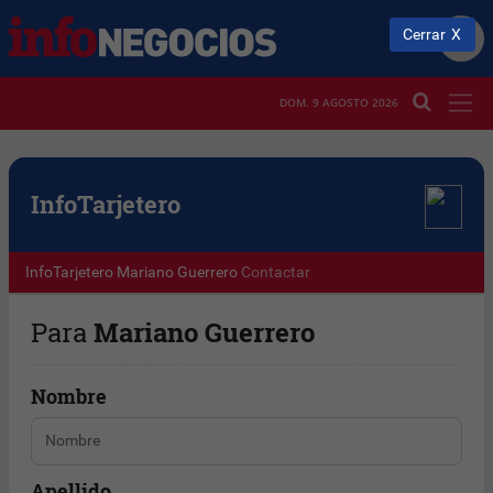
Cerrar
DOM. 9 AGOSTO 2026
Info
Tarjetero
InfoTarjetero
Mariano Guerrero
Contactar
Para
Mariano Guerrero
Nombre
Apellido