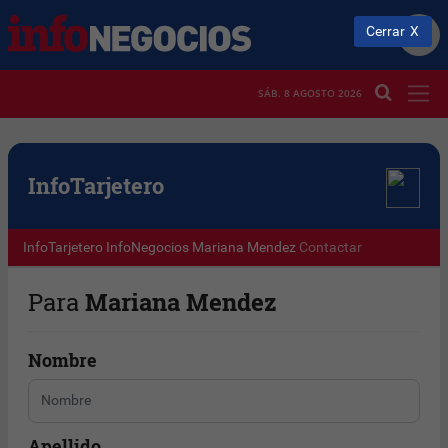
Cerrar
SÁB. 8 AGOSTO 2026
Info
Tarjetero
InfoTarjetero
InfoNegocios
Mariana Mendez
Contactar
Para
Mariana Mendez
Nombre
Apellido