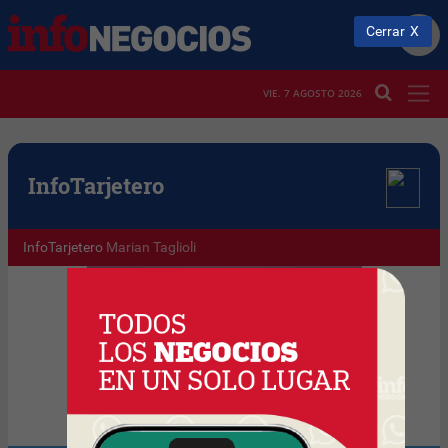
Cerrar
VIE. 7 AGOSTO 2026
Info
Tarjetero
InfoTarjetero
Marian Taglioli