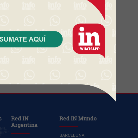
ventas y facturación según
Radar Scanntech)
Carrasco vs. barrios privados:
qué se puede comprar por unos
US$ 600.000 en el mercado
inmobiliario premium
Starbucks Japón y la cápsula
coleccionable que vale más que
el café (el producto se convierte
en ecosistema)
s
Red IN
Red IN Mundo
Argentina
BARCELONA