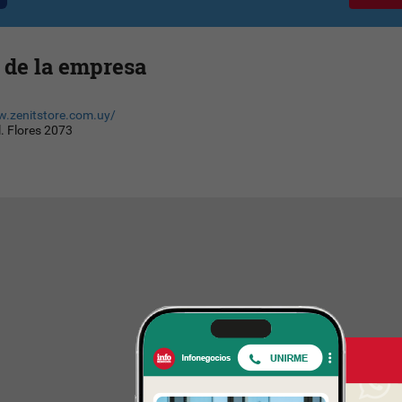
 de la empresa
w.zenitstore.com.uy/
. Flores 2073