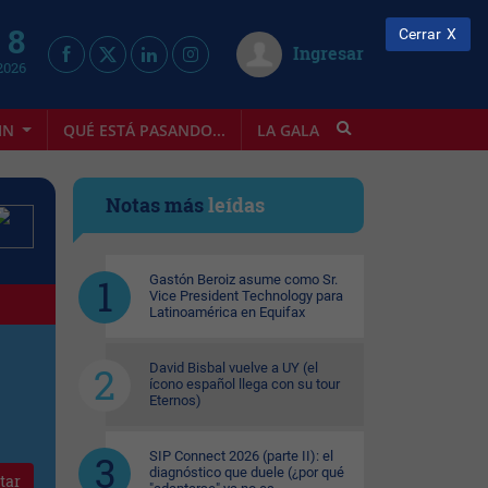
 8
Cerrar
Ingresar
2026
IN
QUÉ ESTÁ PASANDO...
LA GALA
INFOSTYLE
Notas más
leídas
Gastón Beroiz asume como Sr.
Vice President Technology para
Latinoamérica en Equifax
David Bisbal vuelve a UY (el
ícono español llega con su tour
Eternos)
SIP Connect 2026 (parte II): el
diagnóstico que duele (¿por qué
tar