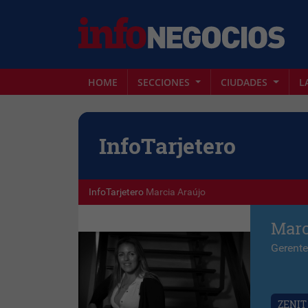
HOME
SECCIONES
CIUDADES
L
Info
Tarjetero
InfoTarjetero
Marcia Araújo
Marc
Gerente
ZENIT