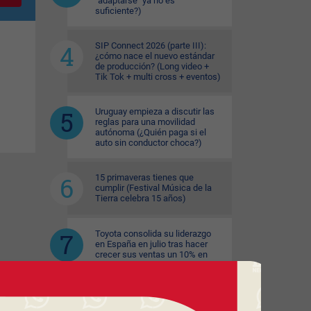
"adaptarse" ya no es
suficiente?)
SIP Connect 2026 (parte III):
¿cómo nace el nuevo estándar
de producción? (Long video +
Tik Tok + multi cross + eventos)
Uruguay empieza a discutir las
reglas para una movilidad
autónoma (¿Quién paga si el
auto sin conductor choca?)
15 primaveras tienes que
cumplir (Festival Música de la
Tierra celebra 15 años)
Toyota consolida su liderazgo
en España en julio tras hacer
crecer sus ventas un 10% en
2026
El copetín hizo punta en el
primer semestre (aumento de