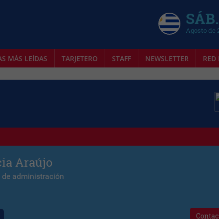
SÁB.
Agosto de 
AS MÁS LEÍDAS
TARJETERO
STAFF
NEWSLETTER
RED 
ia Araújo
 de administración
Contac