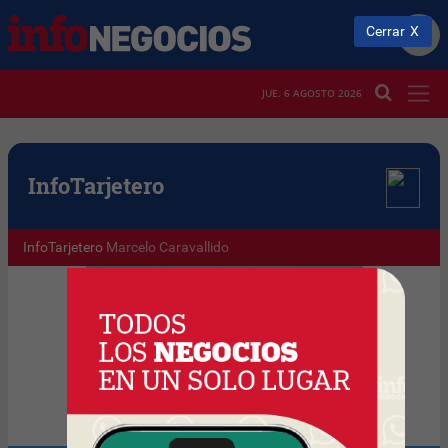
Cerrar
JUE. 6 AGOSTO 2026
Info
Tarjetero
InfoTarjetero
Marcelo Caravallido