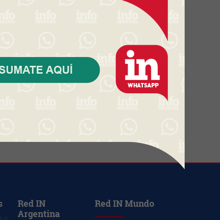
primer semestre (aumento de
ventas y facturación según
Radar Scanntech)
TDA Uruguay se mudará para
triplicar su capacidad de
almacenamiento (acompaña a
Google y mira nuevos data
centers y proyectos como
Cipriani)
ANGRA abre sus puertas con
una inédita muestra de
interiorismo
s
Red IN
Red IN Mundo
Argentina