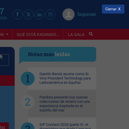
 7
Cerrar
Ingresar
2026
IN
QUÉ ESTÁ PASANDO...
LA GALA
INFOSTYLE
Notas más
leídas
Gastón Beroiz asume como Sr.
Vice President Technology para
Latinoamérica en Equifax
Pandora presentó sus nuevas
colecciones de verano con una
experiencia inspirada en el
espíritu del mar
SIP Connect 2026 (parte II): el
tar
diagnóstico que duele (¿por qué