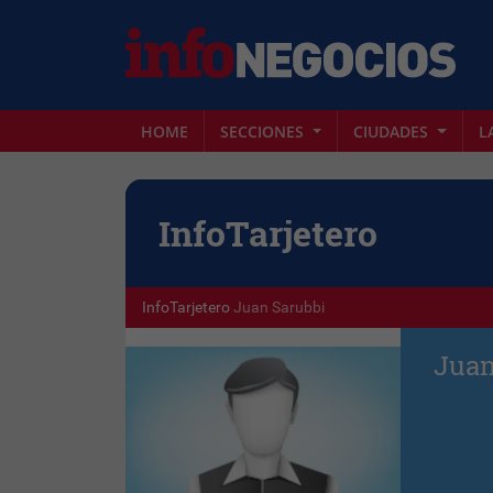
HOME
SECCIONES
CIUDADES
L
Info
Tarjetero
InfoTarjetero
Juan Sarubbi
Juan