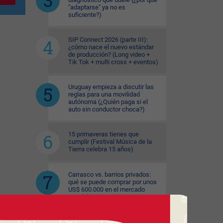
"adaptarse" ya no es
suficiente?)
SIP Connect 2026 (parte III):
¿cómo nace el nuevo estándar
de producción? (Long video +
Tik Tok + multi cross + eventos)
Uruguay empieza a discutir las
reglas para una movilidad
autónoma (¿Quién paga si el
auto sin conductor choca?)
15 primaveras tienes que
cumplir (Festival Música de la
Tierra celebra 15 años)
Carrasco vs. barrios privados:
qué se puede comprar por unos
US$ 600.000 en el mercado
inmobiliario premium
El copetín hizo punta en el