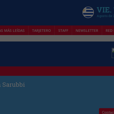
VIE.
Agosto de 
AS MÁS LEÍDAS
TARJETERO
STAFF
NEWSLETTER
RED 
 Sarubbi
Contac