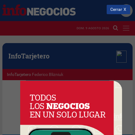
Cerrar
DOM. 9 AGOSTO 2026
Info
Tarjetero
InfoTarjetero
Federico Blizniuk