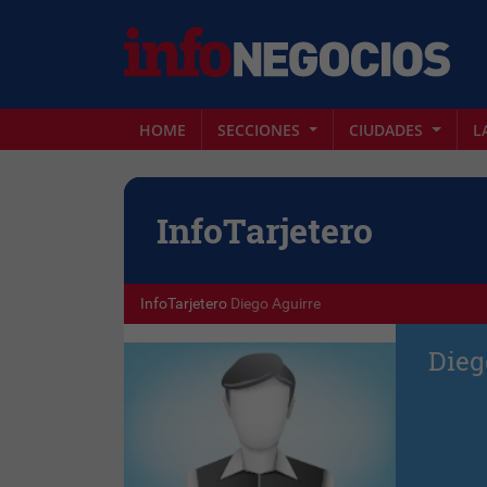
HOME
SECCIONES
CIUDADES
L
Info
Tarjetero
InfoTarjetero
Diego Aguirre
Dieg