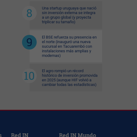
Una startup uruguaya que nació
sin inversión externa se integra
a un grupo global (y proyecta
triplicar su tamaño)
El BSE refuerza su presencia en
el norte (inauguró una nueva
sucursal en Tacuarembó con
instalaciones más amplias y
modernas)
El agro rompió un récord
histórico de inversión promovida
en 2025 (aunque HIF volvió a
cambiar todas las estadísticas)
s
Red IN
Red IN Mundo