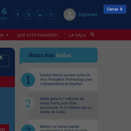
 6
Cerrar
Ingresar
2026
IN
QUÉ ESTÁ PASANDO...
LA GALA
INFOSTYLE
Notas más
leídas
Gastón Beroiz asume como Sr.
Vice President Technology para
Latinoamérica en Equifax
Meliá gana 4,1 millones de
euros hasta junio (tras
provisionar 79,4 millones por su
salida de Cuba)
Miami: La nueva capital
tar
gastronómica global (Quintín