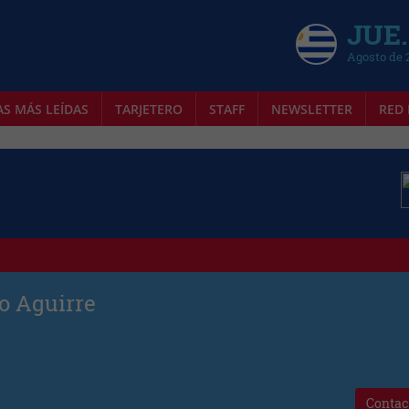
JUE.
Agosto de 
AS MÁS LEÍDAS
TARJETERO
STAFF
NEWSLETTER
RED 
o Aguirre
Contac