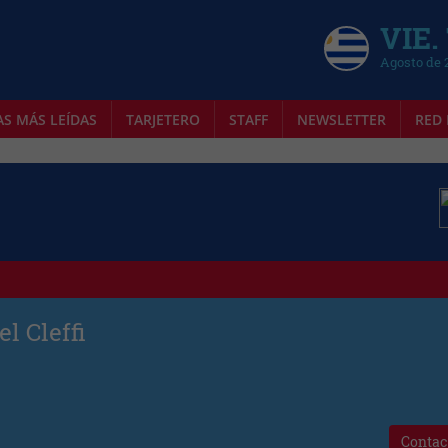
VIE.
Agosto de 
AS MÁS LEÍDAS
TARJETERO
STAFF
NEWSLETTER
RED 
l Cleffi
Contac