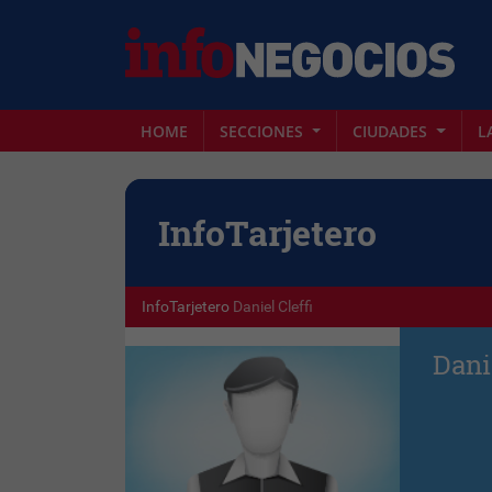
HOME
SECCIONES
CIUDADES
L
Info
Tarjetero
InfoTarjetero
Daniel Cleffi
Danie