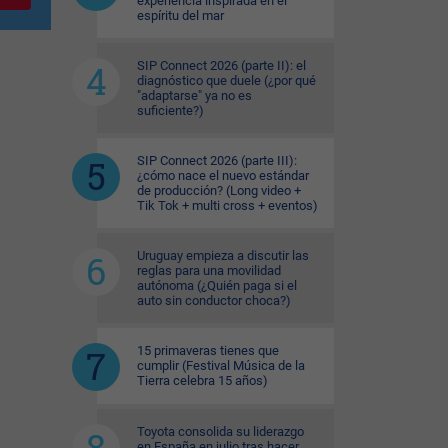
experiencia inspirada en el
espíritu del mar
SIP Connect 2026 (parte II): el
diagnóstico que duele (¿por qué
"adaptarse" ya no es
suficiente?)
SIP Connect 2026 (parte III):
¿cómo nace el nuevo estándar
de producción? (Long video +
Tik Tok + multi cross + eventos)
Uruguay empieza a discutir las
reglas para una movilidad
autónoma (¿Quién paga si el
auto sin conductor choca?)
15 primaveras tienes que
cumplir (Festival Música de la
Tierra celebra 15 años)
Toyota consolida su liderazgo
en España en julio tras hacer