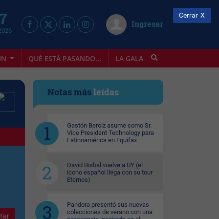
 7
Cerrar
Ingresar
2026
IN
QUÉ ESTÁ PASANDO...
LA GALA
INFOSTYLE
Notas más
leídas
Gastón Beroiz asume como Sr.
Vice President Technology para
Latinoamérica en Equifax
David Bisbal vuelve a UY (el
ícono español llega con su tour
Eternos)
Pandora presentó sus nuevas
colecciones de verano con una
tar