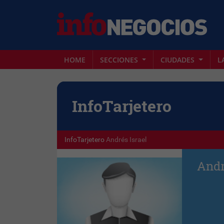
HOME
SECCIONES
CIUDADES
L
Info
Tarjetero
InfoTarjetero
Andrés Israel
Andr