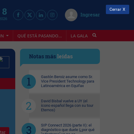
 8
Cerrar
Ingresar
2026
IN
QUÉ ESTÁ PASANDO...
LA GALA
INFOSTYLE
Notas más
leídas
Gastón Beroiz asume como Sr.
Vice President Technology para
Latinoamérica en Equifax
David Bisbal vuelve a UY (el
ícono español llega con su tour
Eternos)
SIP Connect 2026 (parte II): el
diagnóstico que duele (¿por qué
tar