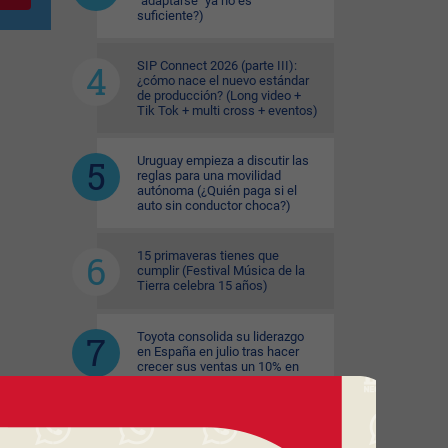
"adaptarse" ya no es
suficiente?)
SIP Connect 2026 (parte III):
¿cómo nace el nuevo estándar
de producción? (Long video +
Tik Tok + multi cross + eventos)
Uruguay empieza a discutir las
reglas para una movilidad
autónoma (¿Quién paga si el
auto sin conductor choca?)
15 primaveras tienes que
cumplir (Festival Música de la
Tierra celebra 15 años)
Toyota consolida su liderazgo
en España en julio tras hacer
crecer sus ventas un 10% en
2026
El copetín hizo punta en el
primer semestre (aumento de