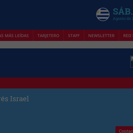
SÁB.
Agosto de 
AS MÁS LEÍDAS
TARJETERO
STAFF
NEWSLETTER
RED 
és Israel
Contac