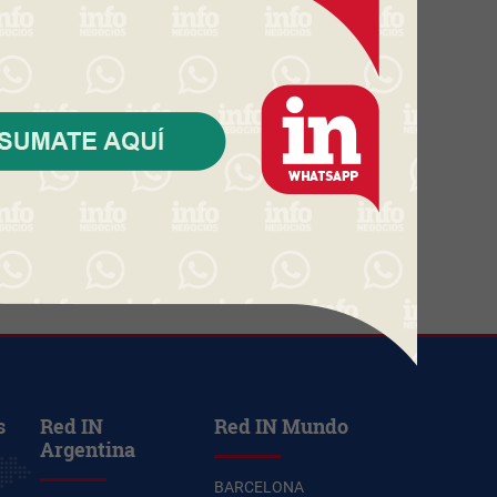
ventas y facturación según
Radar Scanntech)
Carrasco vs. barrios privados:
qué se puede comprar por unos
US$ 600.000 en el mercado
inmobiliario premium
Starbucks Japón y la cápsula
coleccionable que vale más que
el café (el producto se convierte
en ecosistema)
s
Red IN
Red IN Mundo
Argentina
BARCELONA