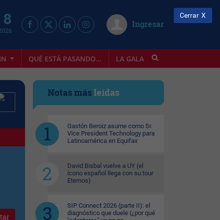
 8
Cerrar
Ingresar
2026
IN
QUÉ ESTÁ PASANDO...
LA GALA
INFOSTYLE
Notas más
leídas
Gastón Beroiz asume como Sr.
Vice President Technology para
Latinoamérica en Equifax
David Bisbal vuelve a UY (el
ícono español llega con su tour
Eternos)
SIP Connect 2026 (parte II): el
diagnóstico que duele (¿por qué
tar