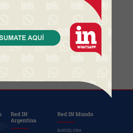
ventas y facturación según
Radar Scanntech)
Starbucks Japón y la cápsula
coleccionable que vale más que
el café (el producto se convierte
en ecosistema)
Carrasco vs. barrios privados:
qué se puede comprar por unos
US$ 600.000 en el mercado
inmobiliario premium
s
Red IN
Red IN Mundo
Argentina
BARCELONA