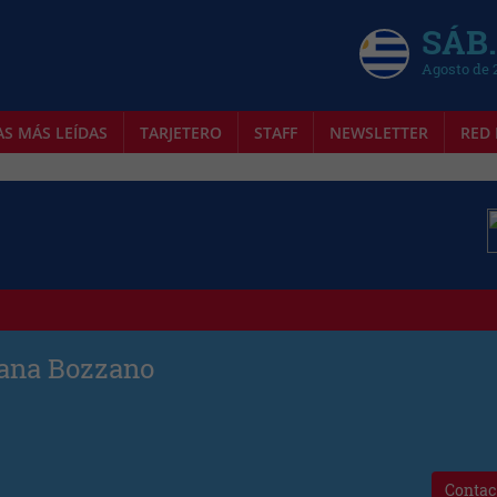
SÁB.
Agosto de 
AS MÁS LEÍDAS
TARJETERO
STAFF
NEWSLETTER
RED 
ana Bozzano
Contac