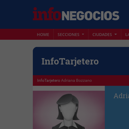
HOME
SECCIONES
CIUDADES
L
Info
Tarjetero
InfoTarjetero
Adriana Bozzano
Adri