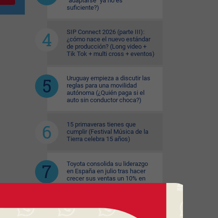
"adaptarse" ya no es
suficiente?)
SIP Connect 2026 (parte III):
¿cómo nace el nuevo estándar
de producción? (Long video +
Tik Tok + multi cross + eventos)
Uruguay empieza a discutir las
reglas para una movilidad
autónoma (¿Quién paga si el
auto sin conductor choca?)
15 primaveras tienes que
cumplir (Festival Música de la
Tierra celebra 15 años)
Toyota consolida su liderazgo
en España en julio tras hacer
crecer sus ventas un 10% en
2026
El copetín hizo punta en el
primer semestre (aumento de