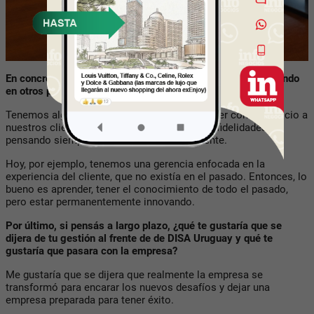
En concreto, ¿qué se puede traer Disa de lo que están haciendo
en otros países?
Tenemos algunos proyectos que tienen que ver con el servicio a
nuestros clientes y con formas de pago, con fidelidades,
pensando siempre en la experiencia del cliente.
Hoy, por ejemplo, tenemos una gerencia enfocada en la
experiencia del cliente, que no existía en el pasado. Entonces, lo
bueno es aprender, tener el conocimiento de todo el pasado,
pero estar permanentemente innovando.
Por último, si pensás a largo plazo, ¿qué te gustaría que se
dijera de tu gestión al frente de de DISA Uruguay y qué te
gustaría que pasara con la empresa?
Me gustaría que se dijera que realmente la empresa se
transformó para encarar los nuevos desafíos y dejar una
empresa preparada para tener éxito.