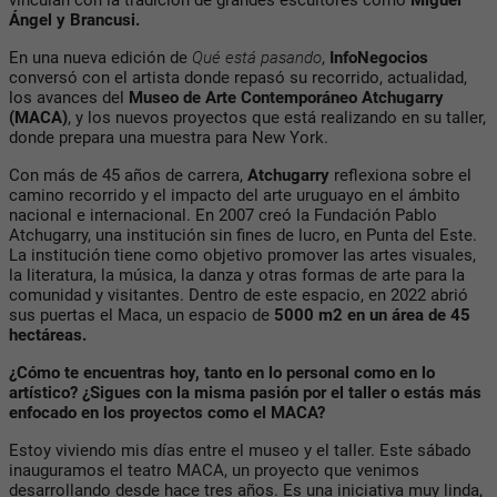
Ángel y Brancusi.
En una nueva edición de
Qué está pasando
,
InfoNegocios
conversó con el artista donde repasó su recorrido, actualidad,
los avances del
Museo de Arte Contemporáneo Atchugarry
(MACA)
,
y los nuevos proyectos que está realizando en su taller,
donde prepara una muestra para New York.
Con más de 45 años de carrera,
Atchugarry
reflexiona sobre el
camino recorrido y el impacto del arte uruguayo en el ámbito
nacional e internacional. En 2007 creó la
Fundación Pablo
Atchugarry,
una institución sin fines de lucro, en Punta del Este.
La institución tiene como objetivo promover las artes visuales,
la literatura, la música, la danza y otras formas de arte para la
comunidad y visitantes. Dentro de este espacio, en 2022 abrió
sus puertas el Maca, un espacio de
5000 m2 en un área de 45
hectáreas.
¿Cómo te encuentras hoy, tanto en lo personal como en lo
artístico? ¿Sigues con la misma pasión por el taller o estás más
enfocado en los proyectos como el MACA?
Estoy viviendo mis días entre el museo y el taller. Este sábado
inauguramos el teatro MACA, un proyecto que venimos
desarrollando desde hace tres años. Es una iniciativa muy linda,