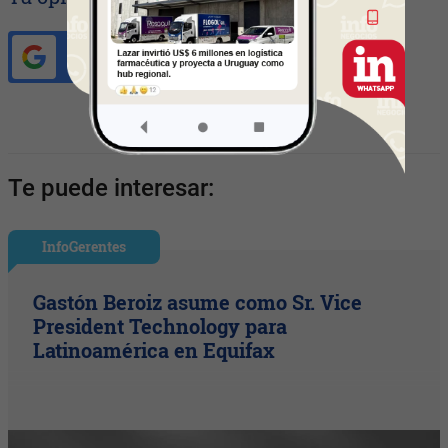
Ingresar con Google
Te puede interesar:
InfoGerentes
Gastón Beroiz asume como Sr. Vice
President Technology para
Latinoamérica en Equifax