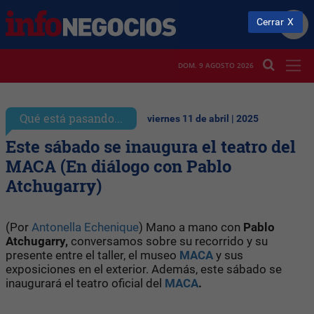
Cerrar
DOM. 9 AGOSTO 2026
Qué está pasando...
viernes 11 de abril | 2025
Este sábado se inaugura el teatro del
MACA (En diálogo con Pablo
Atchugarry)
(Por
Antonella Echenique
) Mano a mano con
Pablo
Atchugarry,
conversamos sobre su recorrido y su
presente entre el taller, el museo
MACA
y sus
exposiciones en el exterior. Además, este sábado se
inaugurará el teatro oficial del
MACA
.