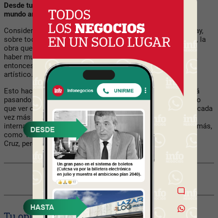
Desde tu perspectiva, ¿cómo ve el exterior a Uruguay en el
mundo artístico?
Considero que hoy en día hay mucha atención sobre Uruguay,
sobre todo por lo que está pasando en el país. Por ejemplo, la
obra que está en José Ignacio de James Turrell. Empieza a
haber muchos artistas que pasan más tiempo en Uruguay y,
entonces, están dándole visibilidad al país en el ámbito
artístico. Esto se nota especialmente en la temporada.
Esto hace que haya una atención especial sobre lo que está
pasando en Uruguay, y pienso que el MACA ha tenido mucho
que ver con eso. Me parece que vamos por buen camino, y cada
vez más hay un tejido de artistas uruguayos a nivel
internacional. Muchos están haciéndose conocer cada vez más,
como Verónica Vázquez, Martín Pelé Nud, Guillermo García
Cruz, pero hay muchos artistas uruguayos destacados.
Compartir con tus amigos de
Tu opinión enriquece este artículo: