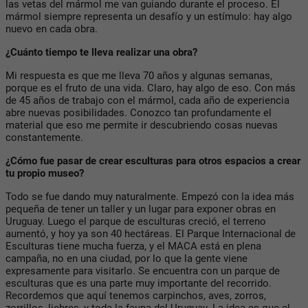
las vetas del mármol me van guiando durante el proceso. El
mármol siempre representa un desafío y un estímulo: hay algo
nuevo en cada obra.
¿Cuánto tiempo te lleva realizar una obra?
Mi respuesta es que me lleva 70 años y algunas semanas,
porque es el fruto de una vida. Claro, hay algo de eso. Con más
de 45 años de trabajo con el mármol, cada año de experiencia
abre nuevas posibilidades. Conozco tan profundamente el
material que eso me permite ir descubriendo cosas nuevas
constantemente.
¿Cómo fue pasar de crear esculturas para otros espacios a crear
tu propio museo?
Todo se fue dando muy naturalmente. Empezó con la idea más
pequeña de tener un taller y un lugar para exponer obras en
Uruguay. Luego el parque de esculturas creció, el terreno
aumentó, y hoy ya son 40 hectáreas. El Parque Internacional de
Esculturas tiene mucha fuerza, y el MACA está en plena
campaña, no en una ciudad, por lo que la gente viene
expresamente para visitarlo. Se encuentra con un parque de
esculturas que es una parte muy importante del recorrido.
Recordemos que aquí tenemos carpinchos, aves, zorros,
zorrillos, liebres, y toda la fauna del Uruguay. La idea es que el