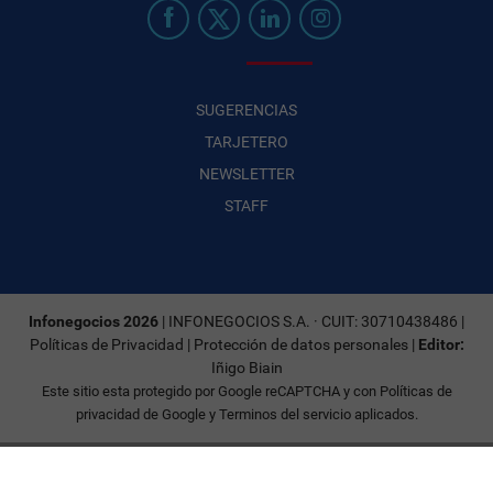
SUGERENCIAS
TARJETERO
NEWSLETTER
STAFF
Infonegocios 2026
| INFONEGOCIOS S.A. · CUIT: 30710438486 |
Políticas de Privacidad
|
Protección de datos personales
|
Editor:
Iñigo Biain
Este sitio esta protegido por Google reCAPTCHA y con
Políticas de
privacidad de Google
y
Terminos del servicio
aplicados.