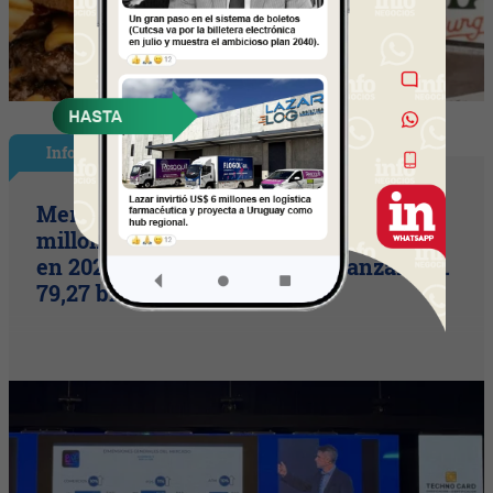
InfoNegocios en PY
Mercado de pagos proyecta 656
millones de transacciones con tarjetas
en 2026 (volumen operado alcanzaría G.
79,27 billones)