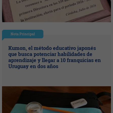
Nota Principal
Kumon, el método educativo japonés
que busca potenciar habilidades de
aprendizaje y llegar a 10 franquicias en
Uruguay en dos años