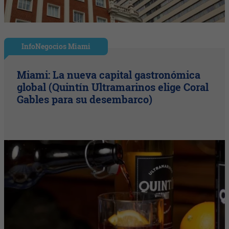
InfoNegocios Miami
Miami: La nueva capital gastronómica
global (Quintín Ultramarinos elige Coral
Gables para su desembarco)