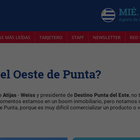
MIÉ.
Agosto de 
AS MÁS LEÍDAS
TARJETERO
STAFF
NEWSLETTER
RED 
el Oeste de Punta?
de
Atijas
-
Weiss
y presidente de
Destino
Punta
del
Este
, no 
s momentos estamos en un boom inmobiliario, pero notamos 
e Punta, porque es muy difícil comercializar un producto o 