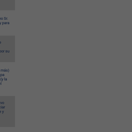
o Sr.
y para
e
por su
n más)
apa
(y la
l
ivo
iar
e y