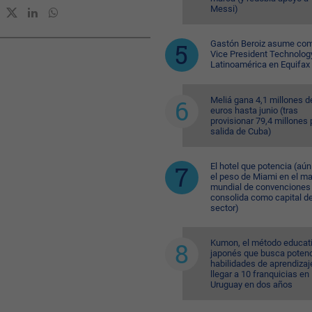
Messi)
Gastón Beroiz asume com
Vice President Technolog
Latinoamérica en Equifax
Meliá gana 4,1 millones d
euros hasta junio (tras
provisionar 79,4 millones 
salida de Cuba)
El hotel que potencia (aú
el peso de Miami en el m
mundial de convenciones 
consolida como capital de
sector)
Kumon, el método educat
japonés que busca potenc
habilidades de aprendizaj
llegar a 10 franquicias en
Uruguay en dos años