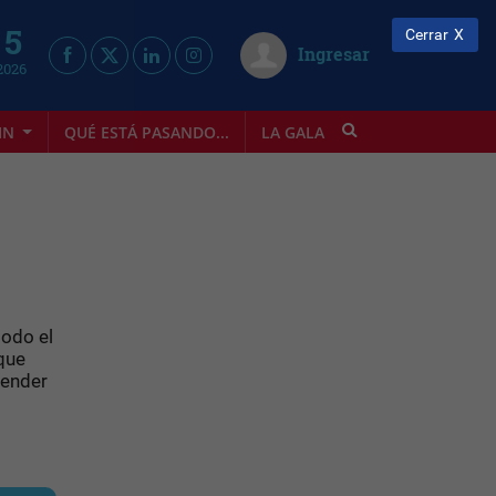
 5
Cerrar
Ingresar
2026
IN
QUÉ ESTÁ PASANDO...
LA GALA
INFOSTYLE
todo el
que
vender