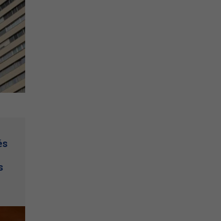
és
e
s