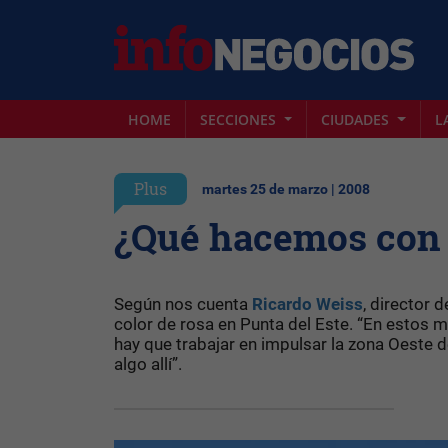
HOME
SECCIONES
CIUDADES
L
Plus
martes 25 de marzo | 2008
¿Qué hacemos con 
Según nos cuenta
Ricardo Weiss
, director 
color de rosa en Punta del Este. “En esto
hay que trabajar en impulsar la zona Oeste d
algo allí”.