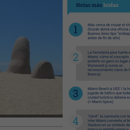
Notas más
leídas
Más cerca de cruzar el c
(Kosak abrirá una oficina 
Buenos Aires tipo “embaj
antes de fin de año)
La Fernetería pisa fuerte 
Miami: cómo el concepto
porteño se ganó su lugar 
Wynwood (y suma un
reconocimiento clave de F
Branca)
Miami Beach a US$ 1 la ho
jugada de tráfico que toda
ciudad turística debería e
(+ Miami Spice)
"Cénit": la camiseta con l
Inter Miami convierte al N
Stadium en un símbolo de
marca (y redobla apoyo a