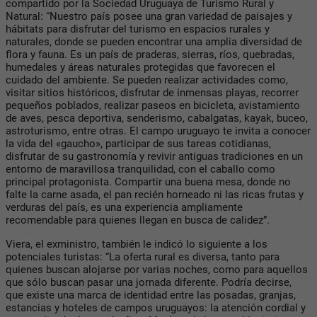
compartido por la Sociedad Uruguaya de Turismo Rural y
Natural: “Nuestro país posee una gran variedad de paisajes y
hábitats para disfrutar del turismo en espacios rurales y
naturales, donde se pueden encontrar una amplia diversidad de
flora y fauna. Es un país de praderas, sierras, ríos, quebradas,
humedales y áreas naturales protegidas que favorecen el
cuidado del ambiente. Se pueden realizar actividades como,
visitar sitios históricos, disfrutar de inmensas playas, recorrer
pequeños poblados, realizar paseos en bicicleta, avistamiento
de aves, pesca deportiva, senderismo, cabalgatas, kayak, buceo,
astroturismo, entre otras. El campo uruguayo te invita a conocer
la vida del «gaucho», participar de sus tareas cotidianas,
disfrutar de su gastronomía y revivir antiguas tradiciones en un
entorno de maravillosa tranquilidad, con el caballo como
principal protagonista. Compartir una buena mesa, donde no
falte la carne asada, el pan recién horneado ni las ricas frutas y
verduras del país, es una experiencia ampliamente
recomendable para quienes llegan en busca de calidez”.
Viera, el exministro, también le indicó lo siguiente a los
potenciales turistas: “La oferta rural es diversa, tanto para
quienes buscan alojarse por varias noches, como para aquellos
que sólo buscan pasar una jornada diferente. Podría decirse,
que existe una marca de identidad entre las posadas, granjas,
estancias y hoteles de campos uruguayos: la atención cordial y