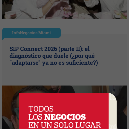
InfoNegocios Miami
SIP Connect 2026 (parte II): el
diagnóstico que duele (¿por qué
"adaptarse" ya no es suficiente?)