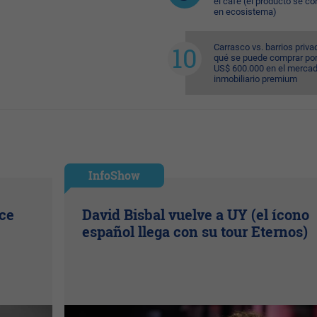
el café (el producto se co
en ecosistema)
Carrasco vs. barrios priva
qué se puede comprar po
US$ 600.000 en el merca
inmobiliario premium
InfoShow
ice
David Bisbal vuelve a UY (el ícono
español llega con su tour Eternos)