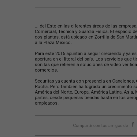
... del Este en las diferentes áreas de las empresa
Comercial, Técnica y Guardia Física. El espacio d
dos plantas, está ubicado en Zorrilla de San Martí
a la Plaza México.
Para este 2015 apuntan a seguir creciendo y ya e
apertura en el litoral del país. Los servicios que 
son las que refieren a soluciones de video verific
comercios.
Securitas ya cuenta con presencia en Canelones, 
Rocha. Pero también ha logrado un crecimiento so
América del Norte, Europa, América Latina, Asia, 
partes, desde pequeñas tiendas hasta en los aer
empleados.
Compartir con tus amigos de