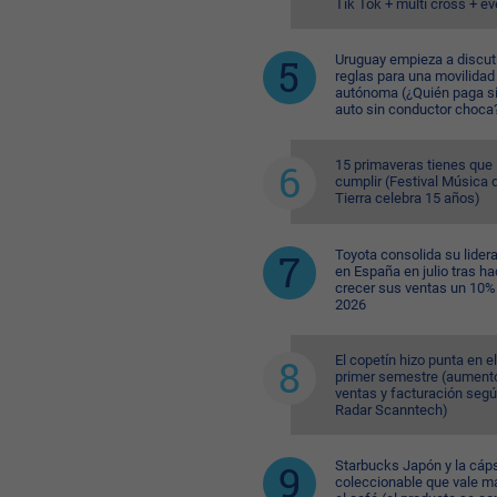
Tik Tok + multi cross + e
Uruguay empieza a discuti
reglas para una movilidad
autónoma (¿Quién paga si
auto sin conductor choca
15 primaveras tienes que
cumplir (Festival Música d
Tierra celebra 15 años)
Toyota consolida su lider
en España en julio tras ha
crecer sus ventas un 10%
2026
El copetín hizo punta en el
primer semestre (aument
ventas y facturación seg
Radar Scanntech)
Starbucks Japón y la cáp
coleccionable que vale m