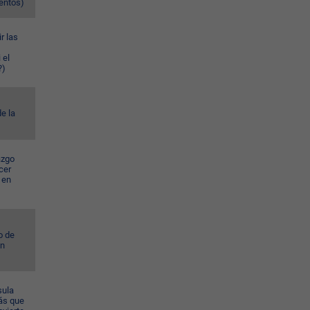
ventos)
r las
 el
?)
e la
azgo
cer
 en
o de
ún
sula
ás que