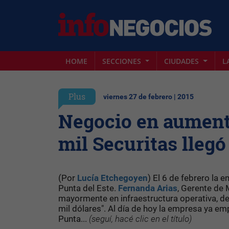
HOME
SECCIONES
CIUDADES
L
Plus
viernes 27 de febrero | 2015
Negocio en aumento
mil Securitas llegó
(Por
Lucía Etchegoyen
) El 6 de febrero la
Punta del Este.
Fernanda Arias
, Gerente de 
mayormente en infraestructura operativa, de
mil dólares". Al día de hoy la empresa ya e
Punta...
(seguí, hacé clic en el título)