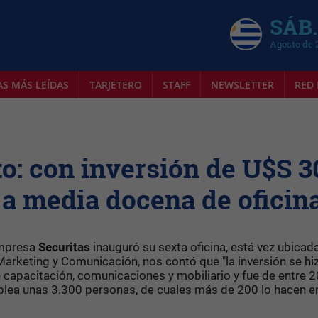
SÁB.
Agosto de 
AS MÁS LEÍDAS
TARJETERO
STAFF
NEWSLETTER
RED 
: con inversión de U$S 3
 a media docena de oficin
 empresa
Securitas
inauguró su sexta oficina, está vez ubicad
Marketing y Comunicación, nos contó que "la inversión se hi
 capacitación, comunicaciones y mobiliario y fue de entre 2
mplea unas 3.300 personas, de cuales más de 200 lo hacen e