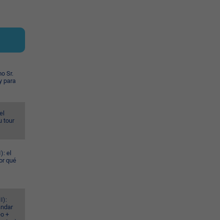
o Sr.
y para
el
u tour
): el
or qué
I):
ándar
eo +