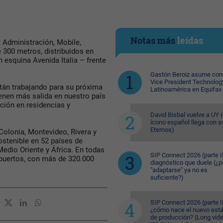
Notas más
leídas
, Administración, Mobile,
e 300 metros, distribuidos en
n esquina Avenida Italia – frente
Gastón Beroiz asume com
Vice President Technolog
stán trabajando para su próxima
Latinoamérica en Equifax
tienen más salida en nuestro país
ación en residencias y
David Bisbal vuelve a UY (
ícono español llega con s
Eternos)
Colonia, Montevideo, Rivera y
stenible en 52 países de
Medio Oriente y África. En todas
SIP Connect 2026 (parte II
opuertos, con más de 320.000
diagnóstico que duele (¿p
"adaptarse" ya no es
suficiente?)
SIP Connect 2026 (parte II
¿cómo nace el nuevo est
de producción? (Long vid