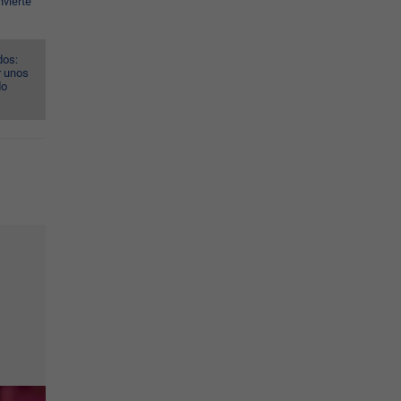
nvierte
dos:
r unos
do