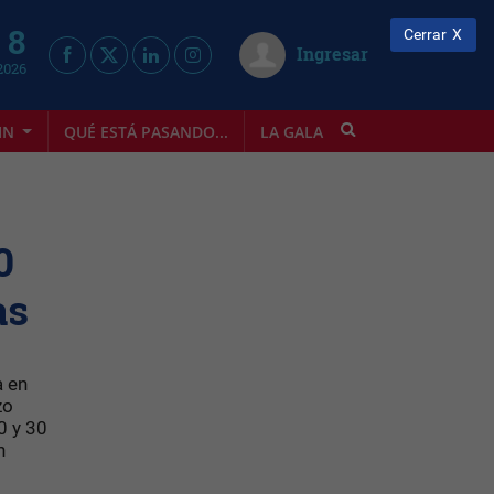
 8
Cerrar
Ingresar
2026
IN
QUÉ ESTÁ PASANDO...
LA GALA
INFOSTYLE
0
as
a en
zo
0 y 30
n