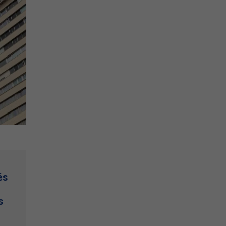
és
e
s