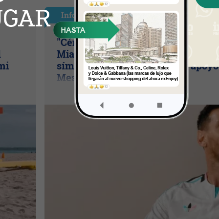
InfoNegocios Miami
"Cénit": la camiseta con la que Inte
d
Miami convierte al Nu Stadium en 
mi
símbolo de marca (y redobla apoyo
Messi)