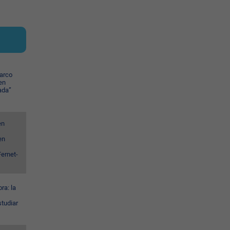
harco
en
ada”
en
en
ernet-
ra: la
studiar