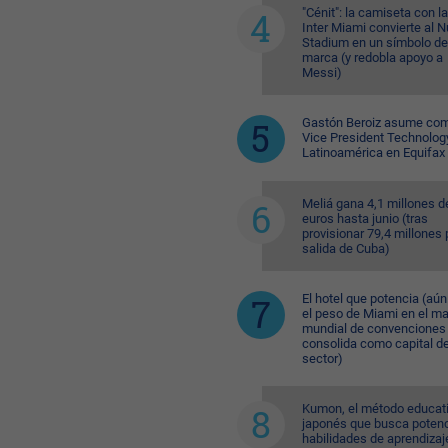
"Cénit": la camiseta con l
Inter Miami convierte al N
Stadium en un símbolo de
marca (y redobla apoyo a
Messi)
Gastón Beroiz asume com
Vice President Technolog
Latinoamérica en Equifax
Meliá gana 4,1 millones d
euros hasta junio (tras
provisionar 79,4 millones 
salida de Cuba)
El hotel que potencia (aú
el peso de Miami en el m
mundial de convenciones 
consolida como capital de
sector)
Kumon, el método educat
japonés que busca potenc
habilidades de aprendizaj