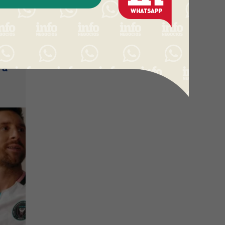
r
un
 a