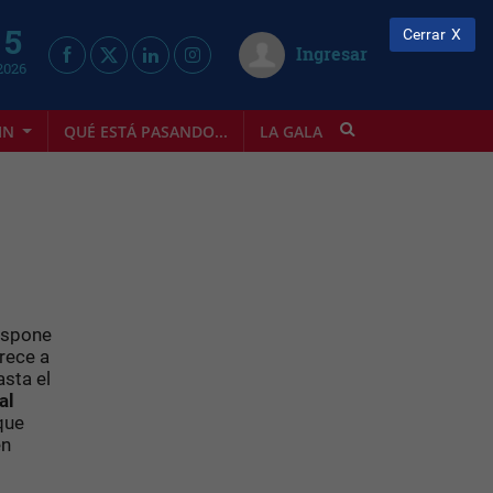
 5
Cerrar
Ingresar
2026
IN
QUÉ ESTÁ PASANDO...
LA GALA
INFOSTYLE
dispone
rece a
asta el
al
que
en