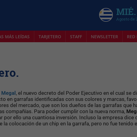
MIÉ.
Agosto de 
AS MÁS LEÍDAS
TARJETERO
STAFF
NEWSLETTER
RED 
ero.
s
Megal
, el nuevo decreto del Poder Ejecutivo en el cual se 
to en garrafas identificadas con sus colores y marcas, favo
dores del mercado, que son los dueños de las garrafas que h
as compañías. Para poder cumplir con la nueva norma,
Meg
ar por ello una cuantiosa inversión. Incluso la empresa dice 
la colocación de un chip en la garrafa, pero no fue tenido 