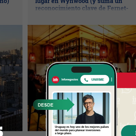
año)
lugar en Wynwood (y suma un
reconocimiento clave de Fernet-
Branca)