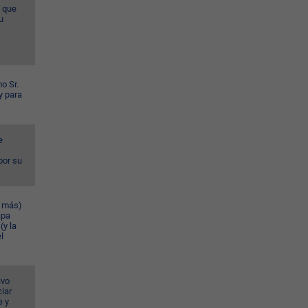
a que
u
o Sr.
y para
e
por su
n más)
apa
(y la
l
ivo
iar
e y