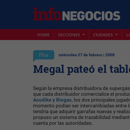
HOME
SECCIONES
CIUDADES
L
Plus
miércoles 27 de febrero | 2008
Megal pateó el tabl
Según la empresa distribuidora de supergá
que cada distribuidor comercialice el produc
Acodike
y
Riogas
, los dos principales juga
momento podían ser intercambiadas entre l
tendría que adquirir garrafas nuevas y realiz
propuso un sistema de trazabilidad mediante 
cuenta por las autoridades.